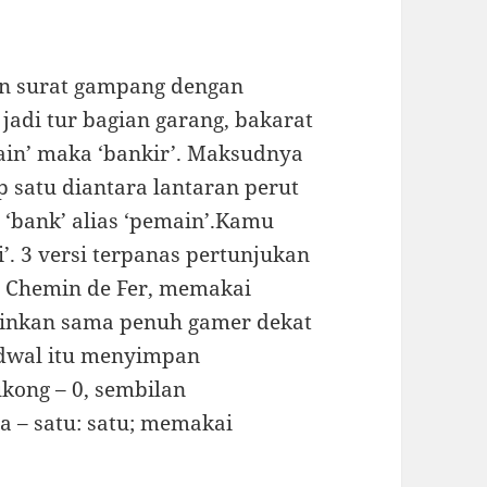
an surat gampang dengan
adi tur bagian garang, bakarat
ain’ maka ‘bankir’. Maksudnya
 satu diantara lantaran perut
 ‘bank’ alias ‘pemain’.Kamu
’. 3 versi terpanas pertunjukan
t Chemin de Fer, memakai
ainkan sama penuh gamer dekat
adwal itu menyimpan
kong – 0, sembilan
a – satu: satu; memakai