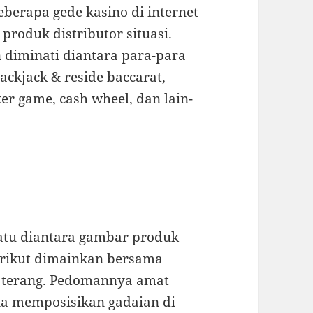
eberapa gede kasino di internet
roduk distributor situasi.
 diminati diantara para-para
lackjack & reside baccarat,
er game, cash wheel, dan lain-
satu diantara gambar produk
Berikut dimainkan bersama
te terang. Pedomannya amat
a memposisikan gadaian di