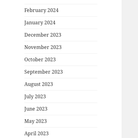
February 2024
January 2024
December 2023
November 2023
October 2023
September 2023
August 2023
July 2023
June 2023
May 2023
April 2023