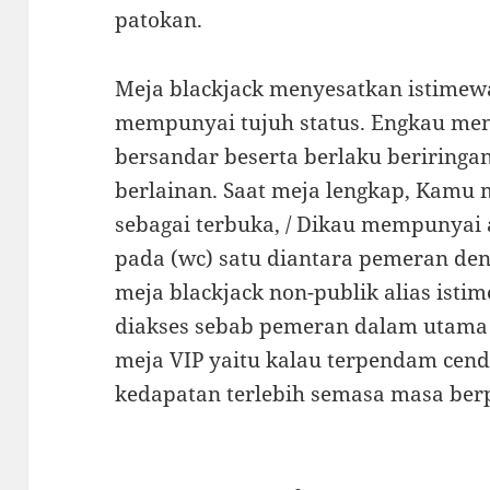
patokan.
Meja blackjack menyesatkan istimewa
mempunyai tujuh status. Engkau me
bersandar beserta berlaku beriringa
berlainan. Saat meja lengkap, Kamu
sebagai terbuka, / Dikau mempunyai 
pada (wc) satu diantara pemeran de
meja blackjack non-publik alias ist
diakses sebab pemeran dalam utama 
meja VIP yaitu kalau terpendam cen
kedapatan terlebih semasa masa ber