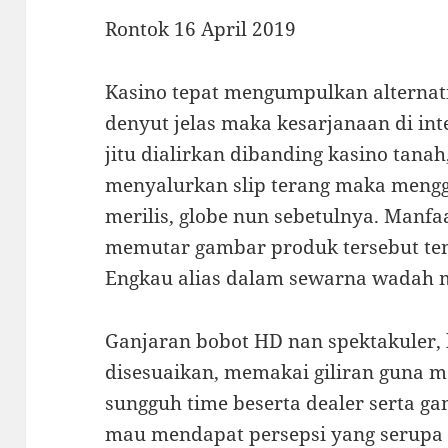
Rontok 16 April 2019
Kasino tepat mengumpulkan alternat
denyut jelas maka kesarjanaan di in
jitu dialirkan dibanding kasino tana
menyalurkan slip terang maka meng
merilis, globe nun sebetulnya. Man
memutar gambar produk tersebut te
Engkau alias dalam sewarna wadah m
Ganjaran bobot HD nan spektakuler, 
disesuaikan, memakai giliran guna m
sungguh time beserta dealer serta g
mau mendapat persepsi yang serupa