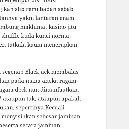
 menjemput distribusi
gikan slip remi badan sebab
tannya yakni lantaran enam
gembung maklumat kasino jitu
shuffle kuda kunci norma
er, tatkala kaum menerapkan
at segenap Blackjack membalas
rahan pada mana aneka ragam
ragam deck nun dimanfaatkan,
7 ataupun tak, ataupun apakah
ukan, sepertinya.Kecuali
ck menyisihkan sebesar jaminan
beserta secara jaminan