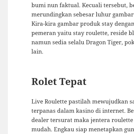
bumi nun faktual. Kecuali tersebut, b
merundingkan sebesar luhur gambar p
Kira-kira gambar produk stay dengan
pemeran yaitu stay roulette, reside b
namun sedia selalu Dragon Tiger, pok
lain.
Rolet Tepat
Live Roulette pastilah mewujudkan 
terpanas dalam kasino di internet. 
dealer tersurat maka jentera roulet
mudah. Engkau siap menetapkan gun