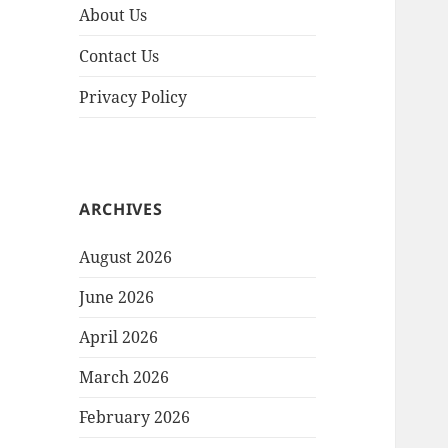
About Us
Contact Us
Privacy Policy
ARCHIVES
August 2026
June 2026
April 2026
March 2026
February 2026