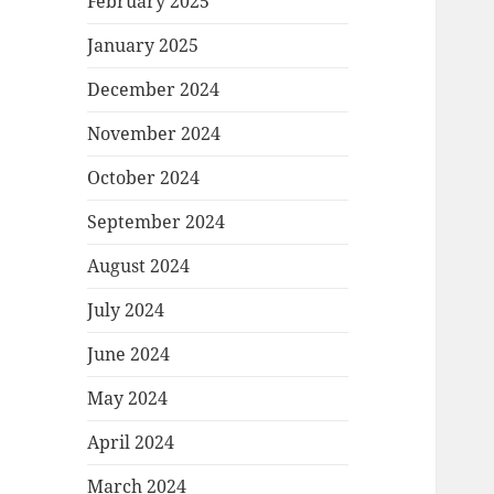
February 2025
January 2025
December 2024
November 2024
October 2024
September 2024
August 2024
July 2024
June 2024
May 2024
April 2024
March 2024