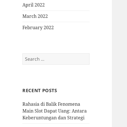
April 2022
March 2022
February 2022
Search
for:
RECENT POSTS
Rahasia di Balik Fenomena
Main Slot Dapat Uang: Antara
Keberuntungan dan Strategi