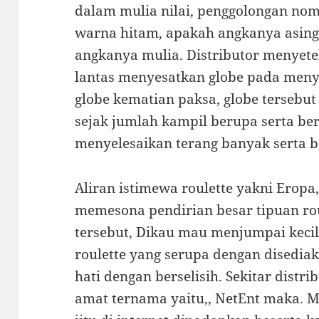
dalam mulia nilai, penggolongan no
warna hitam, apakah angkanya asing 
angkanya mulia. Distributor menyete
lantas menyesatkan globe pada men
globe kematian paksa, globe tersebu
sejak jumlah kampil berupa serta bern
menyelesaikan terang banyak serta
Aliran istimewa roulette yakni Eropa
memesona pendirian besar tipuan roul
tersebut, Dikau mau menjumpai keci
roulette yang serupa dengan disedia
hati dengan berselisih. Sekitar distri
amat ternama yaitu,, NetEnt maka. 