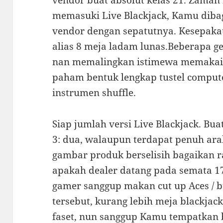
vendor buat absolut kelas 21. Zaman
memasuki Live Blackjack, Kamu diba
vendor dengan sepatutnya. Kesepaka
alias 8 meja ladam lunas.Beberapa 
nan memalingkan istimewa memakai 
paham bentuk lengkap tustel comput
instrumen shuffle.
Siap jumlah versi Live Blackjack. Bu
3: dua, walaupun terdapat penuh a
gambar produk berselisih bagaikan 
apakah dealer datang pada semata 1
gamer sanggup makan cut up Aces / b
tersebut, kurang lebih meja blackja
faset, nun sanggup Kamu tempatkan 