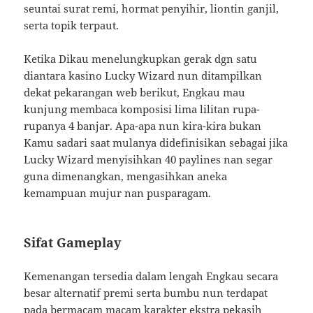
seuntai surat remi, hormat penyihir, liontin ganjil,
serta topik terpaut.
Ketika Dikau menelungkupkan gerak dgn satu
diantara kasino Lucky Wizard nun ditampilkan
dekat pekarangan web berikut, Engkau mau
kunjung membaca komposisi lima lilitan rupa-
rupanya 4 banjar. Apa-apa nun kira-kira bukan
Kamu sadari saat mulanya didefinisikan sebagai jika
Lucky Wizard menyisihkan 40 paylines nan segar
guna dimenangkan, mengasihkan aneka
kemampuan mujur nan pusparagam.
Sifat Gameplay
Kemenangan tersedia dalam lengah Engkau secara
besar alternatif premi serta bumbu nun terdapat
pada bermacam macam karakter ekstra pekasih