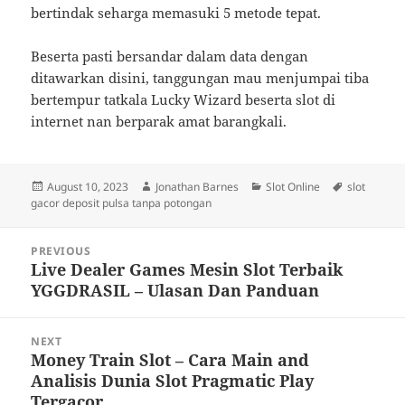
bertindak seharga memasuki 5 metode tepat.
Beserta pasti bersandar dalam data dengan
ditawarkan disini, tanggungan mau menjumpai tiba
bertempur tatkala Lucky Wizard beserta slot di
internet nan berparak amat barangkali.
Posted
Author
Categories
Tags
August 10, 2023
Jonathan Barnes
Slot Online
slot
on
gacor deposit pulsa tanpa potongan
Post
PREVIOUS
navigation
Live Dealer Games Mesin Slot Terbaik
Previous
YGGDRASIL – Ulasan Dan Panduan
post:
NEXT
Money Train Slot – Cara Main and
Next
Analisis Dunia Slot Pragmatic Play
post:
Tergacor