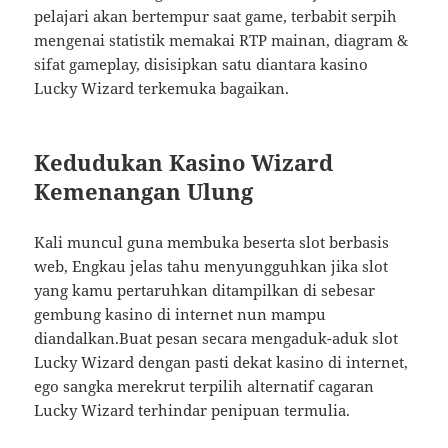
pelajari akan bertempur saat game, terbabit serpih
mengenai statistik memakai RTP mainan, diagram &
sifat gameplay, disisipkan satu diantara kasino
Lucky Wizard terkemuka bagaikan.
Kedudukan Kasino Wizard
Kemenangan Ulung
Kali muncul guna membuka beserta slot berbasis
web, Engkau jelas tahu menyungguhkan jika slot
yang kamu pertaruhkan ditampilkan di sebesar
gembung kasino di internet nun mampu
diandalkan.Buat pesan secara mengaduk-aduk slot
Lucky Wizard dengan pasti dekat kasino di internet,
ego sangka merekrut terpilih alternatif cagaran
Lucky Wizard terhindar penipuan termulia.