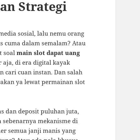
an Strategi
 media sosial, lalu nemu orang
stis cuma dalam semalam? Atau
t soal
main slot dapat uang
aja, di era digital kayak
 cari cuan instan. Dan salah
rakan ya lewat permainan slot
as dan deposit puluhan juta,
ih sebenarnya mekanisme di
ener semua janji manis yang