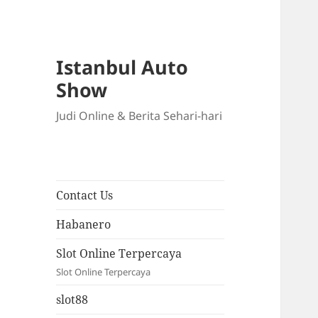
Istanbul Auto
Show
Judi Online & Berita Sehari-hari
Contact Us
Habanero
Slot Online Terpercaya
Slot Online Terpercaya
slot88