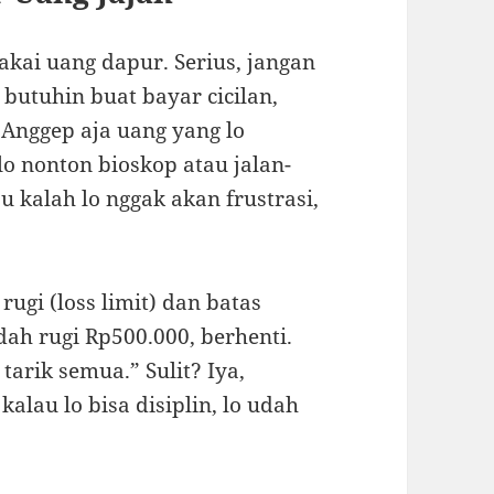
akai uang dapur. Serius, jangan
butuhin buat bayar cicilan,
. Anggep aja uang yang lo
lo nonton bioskop atau jalan-
au kalah lo nggak akan frustrasi,
rugi (loss limit) dan batas
dah rugi Rp500.000, berhenti.
tarik semua.” Sulit? Iya,
alau lo bisa disiplin, lo udah