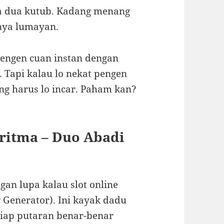
 dua kutub. Kadang menang
lnya lumayan.
 pengen cuan instan dengan
. Tapi kalau lo nekat pengen
yang harus lo incar. Paham kan?
ritma – Duo Abadi
gan lupa kalau slot online
enerator). Ini kayak dadu
tiap putaran benar-benar