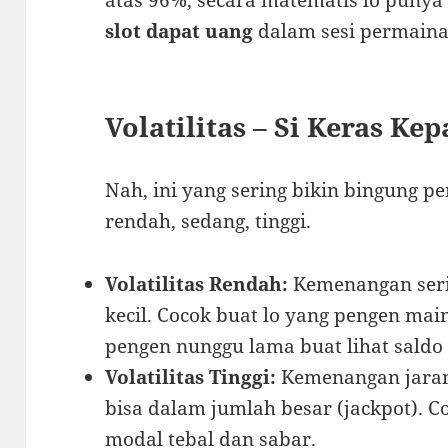
atas 96%, secara matematis lo punya
slot dapat uang
dalam sesi permaina
Volatilitas – Si Keras Ke
Nah, ini yang sering bikin bingung pem
rendah, sedang, tinggi.
Volatilitas Rendah:
Kemenangan serin
kecil. Cocok buat lo yang pengen main
pengen nunggu lama buat lihat saldo
Volatilitas Tinggi:
Kemenangan jarang
bisa dalam jumlah besar (jackpot). 
modal tebal dan sabar.