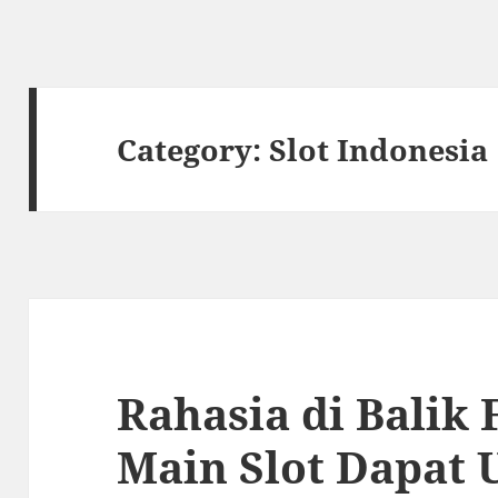
Category:
Slot Indonesia
Rahasia di Balik
Main Slot Dapat 