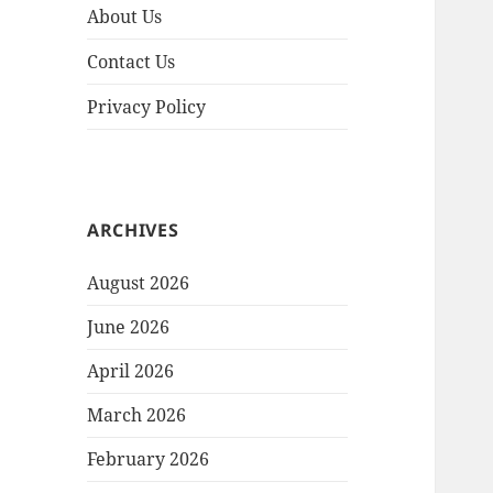
About Us
Contact Us
Privacy Policy
ARCHIVES
August 2026
June 2026
April 2026
March 2026
February 2026