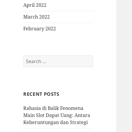
April 2022
March 2022
February 2022
Search
for:
RECENT POSTS
Rahasia di Balik Fenomena
Main Slot Dapat Uang: Antara
Keberuntungan dan Strategi