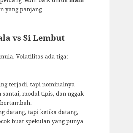
 peluang lebih baik untuk
main
n yang panjang.
pala vs Si Lembut
ula. Volatilitas ada tiga:
g terjadi, tapi nominalnya
 santai, modal tipis, dan nggak
 bertambah.
 datang, tapi ketika datang,
Cocok buat spekulan yang punya