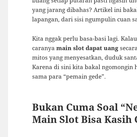
bilang setiap putaran pasti ngasih u
yang jarang dibahas? Artikel ini baka
lapangan, dari sisi ngumpulin cuan s
Kita nggak perlu basa-basi lagi. Kala
caranya
main slot dapat uang
secara
mitos yang menyesatkan, duduk santa
Karena di sini kita bakal ngomongin 
sama para “pemain gede”.
Bukan Cuma Soal “Ne
Main Slot Bisa Kasih