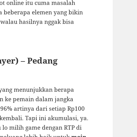
t online itu cuma masalah
da beberapa elemen yang bikin
, walau hasilnya nggak bisa
ayer) – Pedang
s yang menunjukkan berapa
n ke pemain dalam jangka
96% artinya dari setiap Rp100
kembali. Tapi ini akumulasi, ya.
u lo milih game dengan RTP di