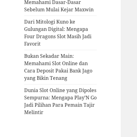
Memahami Dasar-Dasar
Sebelum Mulai Kejar Maxwin
Dari Mitologi Kuno ke
Gulungan Digital: Mengapa
Four Dragons Slot Masih Jadi
Favorit
Bukan Sekadar Main:
Memahami Slot Online dan
Cara Deposit Pakai Bank Jago
yang Bikin Tenang
Dunia Slot Online yang Dipoles
Sempurna: Mengapa Play’N Go
Jadi Pilihan Para Pemain Tajir
Melintir