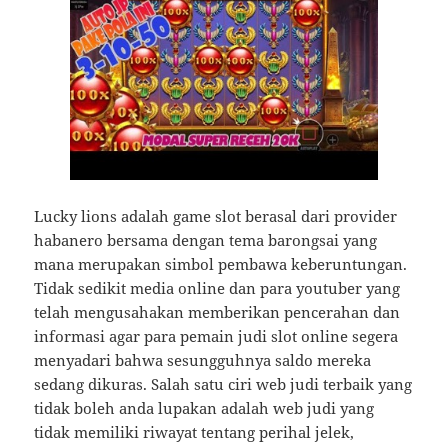
Lucky lions adalah game slot berasal dari provider
habanero bersama dengan tema barongsai yang
mana merupakan simbol pembawa keberuntungan.
Tidak sedikit media online dan para youtuber yang
telah mengusahakan memberikan pencerahan dan
informasi agar para pemain judi slot online segera
menyadari bahwa sesungguhnya saldo mereka
sedang dikuras. Salah satu ciri web judi terbaik yang
tidak boleh anda lupakan adalah web judi yang
tidak memiliki riwayat tentang perihal jelek,