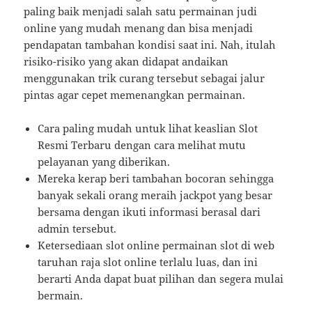
paling baik menjadi salah satu permainan judi
online yang mudah menang dan bisa menjadi
pendapatan tambahan kondisi saat ini. Nah, itulah
risiko-risiko yang akan didapat andaikan
menggunakan trik curang tersebut sebagai jalur
pintas agar cepet memenangkan permainan.
Cara paling mudah untuk lihat keaslian Slot
Resmi Terbaru dengan cara melihat mutu
pelayanan yang diberikan.
Mereka kerap beri tambahan bocoran sehingga
banyak sekali orang meraih jackpot yang besar
bersama dengan ikuti informasi berasal dari
admin tersebut.
Ketersediaan slot online permainan slot di web
taruhan raja slot online terlalu luas, dan ini
berarti Anda dapat buat pilihan dan segera mulai
bermain.