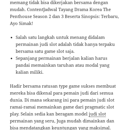
memang tidak bisa dikerjakan bersama dengan
mudah. ContentJadwal Tayang Drama Korea The
Penthouse Season 2 dan 3 Beserta Sinopsis: Terbaru,
Ayo Simak!
Salah satu langkah untuk menang didalam
permainan judi slot adalah tidak hanya terpaku
bersama satu game slot saja.
Sepanjang permainan berjalan kalian harus
pandai memainkan taruhan atau modal yang
kalian miliki.
Hadir bersama ratusan type game sukses membuat
mereka bisa dikenal para pemain judi dari semua
dunia. Di mana sekarang ini para pemain judi slot
ramai-ramai memainkan game dari pragmatic slot
play. Selain sedia kan beragam model
judi slot
permainan yang seru, Juga mudah dimainkan dan
bisa mendatangkan keuntungan yang maksimal.