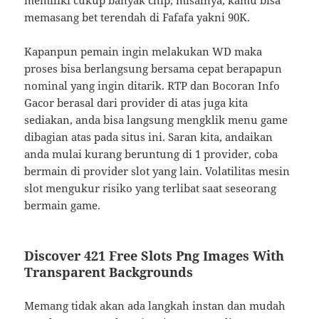
memasang bet terendah di Fafafa yakni 90K.
Kapanpun pemain ingin melakukan WD maka
proses bisa berlangsung bersama cepat berapapun
nominal yang ingin ditarik. RTP dan Bocoran Info
Gacor berasal dari provider di atas juga kita
sediakan, anda bisa langsung mengklik menu game
dibagian atas pada situs ini. Saran kita, andaikan
anda mulai kurang beruntung di 1 provider, coba
bermain di provider slot yang lain. Volatilitas mesin
slot mengukur risiko yang terlibat saat seseorang
bermain game.
Discover 421 Free Slots Png Images With
Transparent Backgrounds
Memang tidak akan ada langkah instan dan mudah