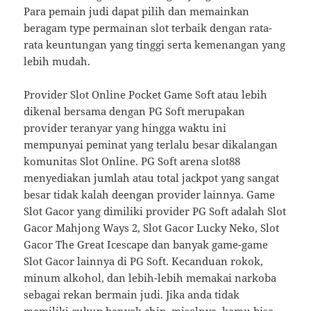
Para pemain judi dapat pilih dan memainkan
beragam type permainan slot terbaik dengan rata-
rata keuntungan yang tinggi serta kemenangan yang
lebih mudah.
Provider Slot Online Pocket Game Soft atau lebih
dikenal bersama dengan PG Soft merupakan
provider teranyar yang hingga waktu ini
mempunyai peminat yang terlalu besar dikalangan
komunitas Slot Online. PG Soft arena slot88
menyediakan jumlah atau total jackpot yang sangat
besar tidak kalah deengan provider lainnya. Game
Slot Gacor yang dimiliki provider PG Soft adalah Slot
Gacor Mahjong Ways 2, Slot Gacor Lucky Neko, Slot
Gacor The Great Icescape dan banyak game-game
Slot Gacor lainnya di PG Soft. Kecanduan rokok,
minum alkohol, dan lebih-lebih memakai narkoba
sebagai rekan bermain judi. Jika anda tidak
memiliki cukup banyak chip, misalnya, kamu bisa