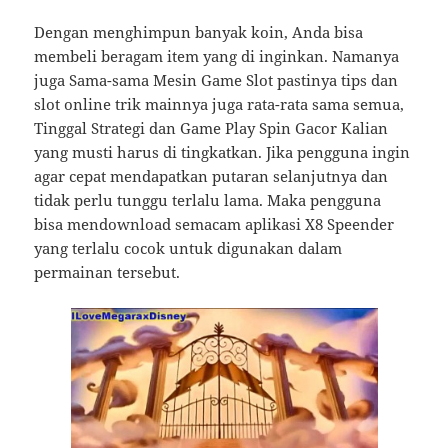
Dengan menghimpun banyak koin, Anda bisa
membeli beragam item yang di inginkan. Namanya
juga Sama-sama Mesin Game Slot pastinya tips dan
slot online trik mainnya juga rata-rata sama semua,
Tinggal Strategi dan Game Play Spin Gacor Kalian
yang musti harus di tingkatkan. Jika pengguna ingin
agar cepat mendapatkan putaran selanjutnya dan
tidak perlu tunggu terlalu lama. Maka pengguna
bisa mendownload semacam aplikasi X8 Speender
yang terlalu cocok untuk digunakan dalam
permainan tersebut.