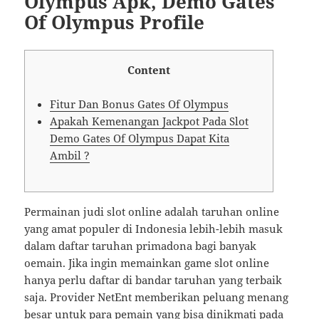
Olympus Apk, Demo Gates
Of Olympus Profile
Content
Fitur Dan Bonus Gates Of Olympus
Apakah Kemenangan Jackpot Pada Slot
Demo Gates Of Olympus Dapat Kita
Ambil ?
Permainan judi slot online adalah taruhan online
yang amat populer di Indonesia lebih-lebih masuk
dalam daftar taruhan primadona bagi banyak
oemain. Jika ingin memainkan game slot online
hanya perlu daftar di bandar taruhan yang terbaik
saja. Provider NetEnt memberikan peluang menang
besar untuk para pemain yang bisa dinikmati pada