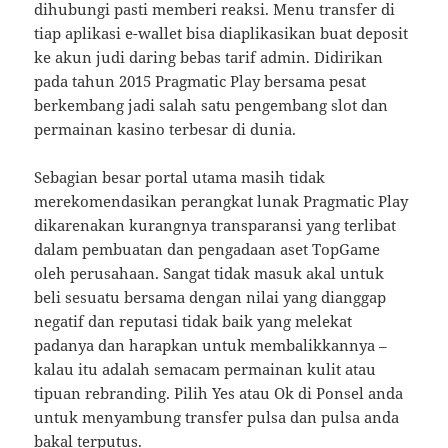
dihubungi pasti memberi reaksi. Menu transfer di
tiap aplikasi e-wallet bisa diaplikasikan buat deposit
ke akun judi daring bebas tarif admin. Didirikan
pada tahun 2015 Pragmatic Play bersama pesat
berkembang jadi salah satu pengembang slot dan
permainan kasino terbesar di dunia.
Sebagian besar portal utama masih tidak
merekomendasikan perangkat lunak Pragmatic Play
dikarenakan kurangnya transparansi yang terlibat
dalam pembuatan dan pengadaan aset TopGame
oleh perusahaan. Sangat tidak masuk akal untuk
beli sesuatu bersama dengan nilai yang dianggap
negatif dan reputasi tidak baik yang melekat
padanya dan harapkan untuk membalikkannya –
kalau itu adalah semacam permainan kulit atau
tipuan rebranding. Pilih Yes atau Ok di Ponsel anda
untuk menyambung transfer pulsa dan pulsa anda
bakal terputus.