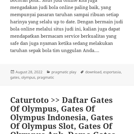
bocoran pola.. Situs judi online kita juga
mengadakan judi bola online paling baik, yang
mempunyai pasaran taruhan sampai ribuan setiap
harinya yang selalu up to date. Dengan bermain judi
bola online melalui situs judi ini, kalian juga dapat
mendapatkan bermacam service berkualitas yang
safe dan juga nyaman ketika sedang melakukan
taruhan sepak bola tim unggulan Anda.…
Posted
Categories
Tags
August 28, 2022
pragmatic play
download
,
esportasia
,
on
gates
,
olympus
,
pragmatic
Caturtoto >> Daftar Gates
Of Olympus, Gates Of
Olympus Indonesia, Gates
Of Olympus Slot, Gates Of