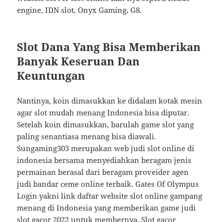
engine, IDN slot, Onyx Gaming, G8.
Slot Dana Yang Bisa Memberikan
Banyak Keseruan Dan
Keuntungan
Nantinya, koin dimasukkan ke didalam kotak mesin
agar slot mudah menang Indonesia bisa diputar.
Setelah koin dimasukkan, barulah game slot yang
paling senantiasa menang bisa diawali.
Sungaming303 merupakan web judi slot online di
indonesia bersama menyediahkan beragam jenis
permainan berasal dari beragam proveider agen
judi bandar ceme online terbaik. Gates Of Olympus
Login yakni link daftar website slot online gampang
menang di Indonesia yang memberikan game judi
slot gacor 2022 untuk membernya. Slot gacor