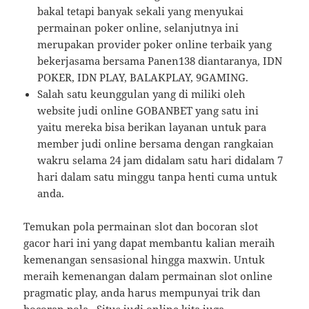
bakal tetapi banyak sekali yang menyukai
permainan poker online, selanjutnya ini
merupakan provider poker online terbaik yang
bekerjasama bersama Panen138 diantaranya, IDN
POKER, IDN PLAY, BALAKPLAY, 9GAMING.
Salah satu keunggulan yang di miliki oleh
website judi online GOBANBET yang satu ini
yaitu mereka bisa berikan layanan untuk para
member judi online bersama dengan rangkaian
wakru selama 24 jam didalam satu hari didalam 7
hari dalam satu minggu tanpa henti cuma untuk
anda.
Temukan pola permainan slot dan bocoran slot
gacor hari ini yang dapat membantu kalian meraih
kemenangan sensasional hingga maxwin. Untuk
meraih kemenangan dalam permainan slot online
pragmatic play, anda harus mempunyai trik dan