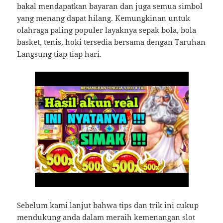
bakal mendapatkan bayaran dan juga semua simbol
yang menang dapat hilang. Kemungkinan untuk
olahraga paling populer layaknya sepak bola, bola
basket, tenis, hoki tersedia bersama dengan Taruhan
Langsung tiap tiap hari.
Sebelum kami lanjut bahwa tips dan trik ini cukup
mendukung anda dalam meraih kemenangan slot