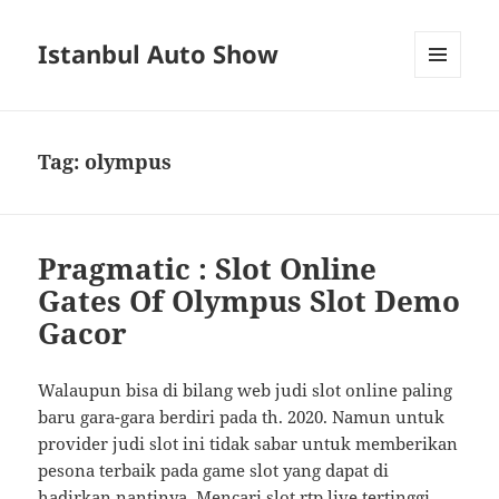
Istanbul Auto Show
MENU
AND
WIDGETS
Tag:
olympus
Pragmatic : Slot Online
Gates Of Olympus Slot Demo
Gacor
Walaupun bisa di bilang web judi slot online paling
baru gara-gara berdiri pada th. 2020. Namun untuk
provider judi slot ini tidak sabar untuk memberikan
pesona terbaik pada game slot yang dapat di
hadirkan nantinya. Mencari slot rtp live tertinggi