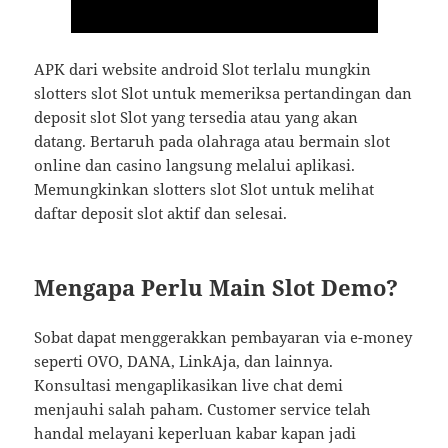
APK dari website android Slot terlalu mungkin
slotters slot Slot untuk memeriksa pertandingan dan
deposit slot Slot yang tersedia atau yang akan
datang. Bertaruh pada olahraga atau bermain slot
online dan casino langsung melalui aplikasi.
Memungkinkan slotters slot Slot untuk melihat
daftar deposit slot aktif dan selesai.
Mengapa Perlu Main Slot Demo?
Sobat dapat menggerakkan pembayaran via e-money
seperti OVO, DANA, LinkAja, dan lainnya.
Konsultasi mengaplikasikan live chat demi
menjauhi salah paham. Customer service telah
handal melayani keperluan kabar kapan jadi