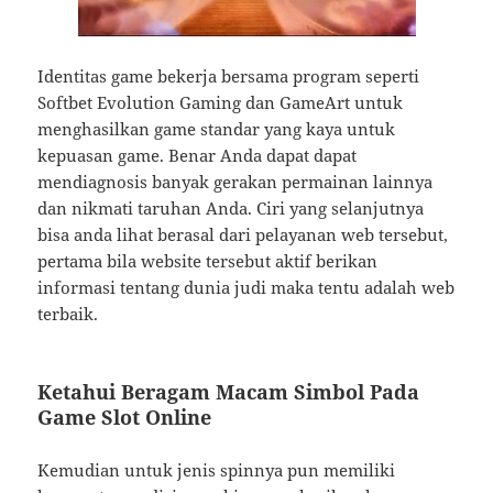
Identitas game bekerja bersama program seperti
Softbet Evolution Gaming dan GameArt untuk
menghasilkan game standar yang kaya untuk
kepuasan game. Benar Anda dapat dapat
mendiagnosis banyak gerakan permainan lainnya
dan nikmati taruhan Anda. Ciri yang selanjutnya
bisa anda lihat berasal dari pelayanan web tersebut,
pertama bila website tersebut aktif berikan
informasi tentang dunia judi maka tentu adalah web
terbaik.
Ketahui Beragam Macam Simbol Pada
Game Slot Online
Kemudian untuk jenis spinnya pun memiliki