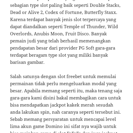
sebagian type slot paling baik seperti Double Stacks,
Dead or Alive 2, Codex of Fortune, Butterfly Staxx.
Karena terdapat banyak jenis slot terpercaya yang
dapat diandalkan seperti Temple of Thunder, Wild
Overlords, Anubis Moon, Fruit Disco. Banyak
pemain judi yang telah berhasil memenangkan
pendapatan besar dari provider PG Soft gara-gara
terdapat beragam type slot yang miliki banyak
barisan gambar.
Salah satunya dengan slot freebet untuk memulai
permainan tidak perlu mengeluarkan modal yang
besar. Apabila memang seperti itu, maka tenang saja
gara-gara kami disini bakal membagikan cara untuk
bisa mendapatkan jackpot kakek merah sesudah
anda lakukan spin, nah caranya seperti tersebut ini.
Sebab memang persyaratan untuk mencapai level
lima akun game Domino ini sifat nya wajib untuk