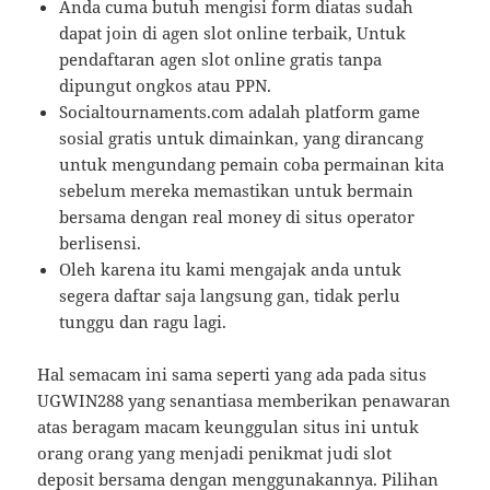
Anda cuma butuh mengisi form diatas sudah
dapat join di agen slot online terbaik, Untuk
pendaftaran agen slot online gratis tanpa
dipungut ongkos atau PPN.
Socialtournaments.com adalah platform game
sosial gratis untuk dimainkan, yang dirancang
untuk mengundang pemain coba permainan kita
sebelum mereka memastikan untuk bermain
bersama dengan real money di situs operator
berlisensi.
Oleh karena itu kami mengajak anda untuk
segera daftar saja langsung gan, tidak perlu
tunggu dan ragu lagi.
Hal semacam ini sama seperti yang ada pada situs
UGWIN288 yang senantiasa memberikan penawaran
atas beragam macam keunggulan situs ini untuk
orang orang yang menjadi penikmat judi slot
deposit bersama dengan menggunakannya. Pilihan