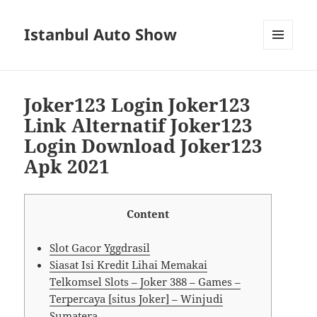
Istanbul Auto Show
MENU
AND
WIDGETS
Joker123 Login Joker123
Link Alternatif Joker123
Login Download Joker123
Apk 2021
Content
Slot Gacor Yggdrasil
Siasat Isi Kredit Lihai Memakai
Telkomsel Slots – Joker 388 – Games –
Terpercaya [situs Joker] – Winjudi
Sumatera