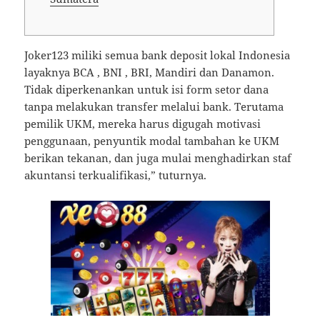
Joker123 miliki semua bank deposit lokal Indonesia
layaknya BCA , BNI , BRI, Mandiri dan Danamon.
Tidak diperkenankan untuk isi form setor dana
tanpa melakukan transfer melalui bank. Terutama
pemilik UKM, mereka harus digugah motivasi
penggunaan, penyuntik modal tambahan ke UKM
berikan tekanan, dan juga mulai menghadirkan staf
akuntansi terkualifikasi,” tuturnya.