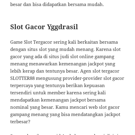
besar dan bisa didapatkan bersama mudah.
Slot Gacor Yggdrasil
Game Slot Tergacor sering kali berkaitan bersama
dengan situs slot yang mudah menang. Karena slot
gacor yang ada di situs judi slot online gampang
menang menawarkan kemenangan jackpot yang
lebih kerap dan tentunya besar. Agen slot tergacor
SLOTTER88 mengusung provider-provider slot gacor
terpercaya yang tentunya berikan kepuasan
tersendiri untuk member karena sering kali
mendapatkan kemenangan jackpot bersama
nominal yang besar. Kamu mencari web slot gacor
gampang menang yang bisa mendatangkan jackpot
terbesar?