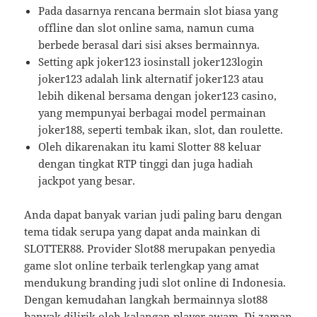
Pada dasarnya rencana bermain slot biasa yang
offline dan slot online sama, namun cuma
berbede berasal dari sisi akses bermainnya.
Setting apk joker123 iosinstall joker123login
joker123 adalah link alternatif joker123 atau
lebih dikenal bersama dengan joker123 casino,
yang mempunyai berbagai model permainan
joker188, seperti tembak ikan, slot, dan roulette.
Oleh dikarenakan itu kami Slotter 88 keluar
dengan tingkat RTP tinggi dan juga hadiah
jackpot yang besar.
Anda dapat banyak varian judi paling baru dengan
tema tidak serupa yang dapat anda mainkan di
SLOTTER88. Provider Slot88 merupakan penyedia
game slot online terbaik terlengkap yang amat
mendukung branding judi slot online di Indonesia.
Dengan kemudahan langkah bermainnya slot88
banyak dilirik oleh kalangan player awam. Di zaman