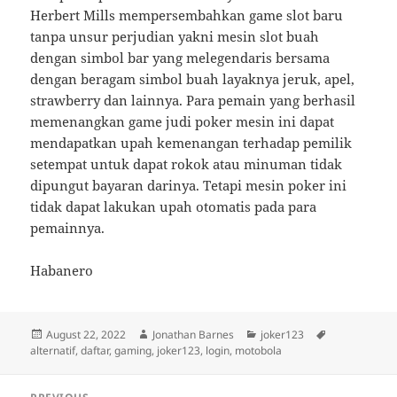
Herbert Mills mempersembahkan game slot baru
tanpa unsur perjudian yakni mesin slot buah
dengan simbol bar yang melegendaris bersama
dengan beragam simbol buah layaknya jeruk, apel,
strawberry dan lainnya. Para pemain yang berhasil
memenangkan game judi poker mesin ini dapat
mendapatkan upah kemenangan terhadap pemilik
setempat untuk dapat rokok atau minuman tidak
dipungut bayaran darinya. Tetapi mesin poker ini
tidak dapat lakukan upah otomatis pada para
pemainnya.
Habanero
Posted
Author
Categories
Tags
August 22, 2022
Jonathan Barnes
joker123
on
alternatif
,
daftar
,
gaming
,
joker123
,
login
,
motobola
Post