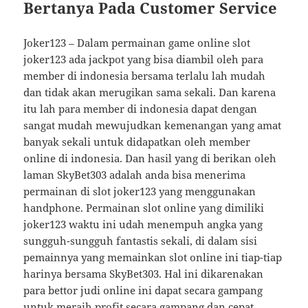
Bertanya Pada Customer Service
Joker123 – Dalam permainan game online slot
joker123 ada jackpot yang bisa diambil oleh para
member di indonesia bersama terlalu lah mudah
dan tidak akan merugikan sama sekali. Dan karena
itu lah para member di indonesia dapat dengan
sangat mudah mewujudkan kemenangan yang amat
banyak sekali untuk didapatkan oleh member
online di indonesia. Dan hasil yang di berikan oleh
laman SkyBet303 adalah anda bisa menerima
permainan di slot joker123 yang menggunakan
handphone. Permainan slot online yang dimiliki
joker123 waktu ini udah menempuh angka yang
sungguh-sungguh fantastis sekali, di dalam sisi
pemainnya yang memainkan slot online ini tiap-tiap
harinya bersama SkyBet303. Hal ini dikarenakan
para bettor judi online ini dapat secara gampang
untuk meraih profit secara gampang dan cepat.