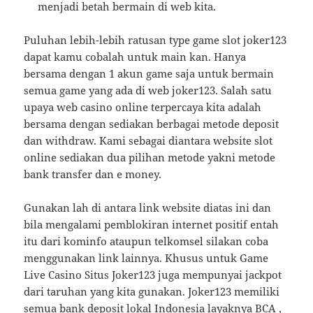
menjadi betah bermain di web kita.
Puluhan lebih-lebih ratusan type game slot joker123
dapat kamu cobalah untuk main kan. Hanya
bersama dengan 1 akun game saja untuk bermain
semua game yang ada di web joker123. Salah satu
upaya web casino online terpercaya kita adalah
bersama dengan sediakan berbagai metode deposit
dan withdraw. Kami sebagai diantara website slot
online sediakan dua pilihan metode yakni metode
bank transfer dan e money.
Gunakan lah di antara link website diatas ini dan
bila mengalami pemblokiran internet positif entah
itu dari kominfo ataupun telkomsel silakan coba
menggunakan link lainnya. Khusus untuk Game
Live Casino Situs Joker123 juga mempunyai jackpot
dari taruhan yang kita gunakan. Joker123 memiliki
semua bank deposit lokal Indonesia layaknya BCA ,