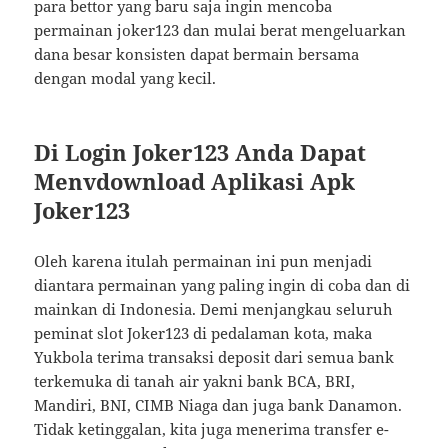
para bettor yang baru saja ingin mencoba
permainan joker123 dan mulai berat mengeluarkan
dana besar konsisten dapat bermain bersama
dengan modal yang kecil.
Di Login Joker123 Anda Dapat
Menvdownload Aplikasi Apk
Joker123
Oleh karena itulah permainan ini pun menjadi
diantara permainan yang paling ingin di coba dan di
mainkan di Indonesia. Demi menjangkau seluruh
peminat slot Joker123 di pedalaman kota, maka
Yukbola terima transaksi deposit dari semua bank
terkemuka di tanah air yakni bank BCA, BRI,
Mandiri, BNI, CIMB Niaga dan juga bank Danamon.
Tidak ketinggalan, kita juga menerima transfer e-