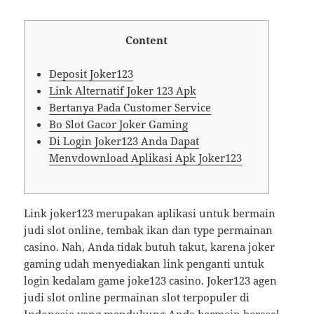
Content
Deposit Joker123
Link Alternatif Joker 123 Apk
Bertanya Pada Customer Service
Bo Slot Gacor Joker Gaming
Di Login Joker123 Anda Dapat
Menvdownload Aplikasi Apk Joker123
Link joker123 merupakan aplikasi untuk bermain
judi slot online, tembak ikan dan type permainan
casino. Nah, Anda tidak butuh takut, karena joker
gaming udah menyediakan link penganti untuk
login kedalam game joke123 casino. Joker123 agen
judi slot online permainan slot terpopuler di
Indonesia yang mendukung Anda bermain berasal