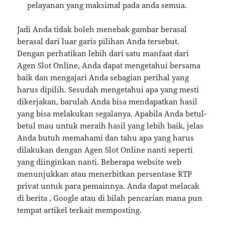
pelayanan yang maksimal pada anda semua.
Jadi Anda tidak boleh menebak gambar berasal
berasal dari luar garis pilihan Anda tersebut.
Dengan perhatikan lebih dari satu manfaat dari
Agen Slot Online, Anda dapat mengetahui bersama
baik dan mengajari Anda sebagian perihal yang
harus dipilih. Sesudah mengetahui apa yang mesti
dikerjakan, barulah Anda bisa mendapatkan hasil
yang bisa melakukan segalanya. Apabila Anda betul-
betul mau untuk meraih hasil yang lebih baik, jelas
Anda butuh memahami dan tahu apa yang harus
dilakukan dengan Agen Slot Online nanti seperti
yang diinginkan nanti. Beberapa website web
menunjukkan atau menerbitkan persentase RTP
privat untuk para pemainnya. Anda dapat melacak
di berita , Google atau di bilah pencarian mana pun
tempat artikel terkait memposting.