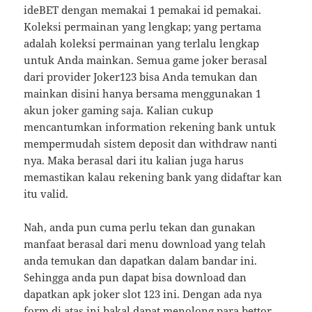
ideBET dengan memakai 1 pemakai id pemakai.
Koleksi permainan yang lengkap; yang pertama
adalah koleksi permainan yang terlalu lengkap
untuk Anda mainkan. Semua game joker berasal
dari provider Joker123 bisa Anda temukan dan
mainkan disini hanya bersama menggunakan 1
akun joker gaming saja. Kalian cukup
mencantumkan information rekening bank untuk
mempermudah sistem deposit dan withdraw nanti
nya. Maka berasal dari itu kalian juga harus
memastikan kalau rekening bank yang didaftar kan
itu valid.
Nah, anda pun cuma perlu tekan dan gunakan
manfaat berasal dari menu download yang telah
anda temukan dan dapatkan dalam bandar ini.
Sehingga anda pun dapat bisa download dan
dapatkan apk joker slot 123 ini. Dengan ada nya
form di atas ini bakal dapat menolong para bettor