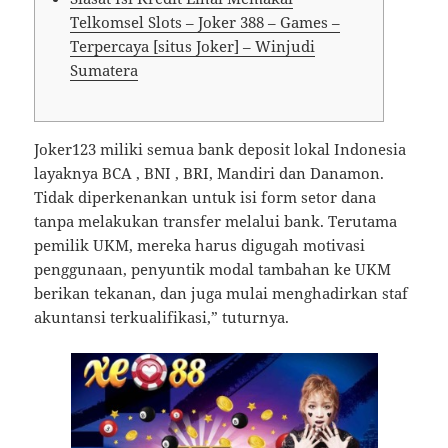
Telkomsel Slots – Joker 388 – Games –
Terpercaya [situs Joker] – Winjudi
Sumatera
Joker123 miliki semua bank deposit lokal Indonesia
layaknya BCA , BNI , BRI, Mandiri dan Danamon.
Tidak diperkenankan untuk isi form setor dana
tanpa melakukan transfer melalui bank. Terutama
pemilik UKM, mereka harus digugah motivasi
penggunaan, penyuntik modal tambahan ke UKM
berikan tekanan, dan juga mulai menghadirkan staf
akuntansi terkualifikasi,” tuturnya.