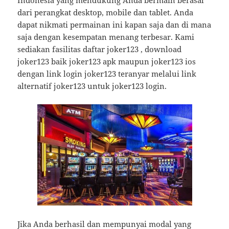
dari perangkat desktop, mobile dan tablet. Anda
dapat nikmati permainan ini kapan saja dan di mana
saja dengan kesempatan menang terbesar. Kami
sediakan fasilitas daftar joker123 , download
joker123 baik joker123 apk maupun joker123 ios
dengan link login joker123 teranyar melalui link
alternatif joker123 untuk joker123 login.
Jika Anda berhasil dan mempunyai modal yang