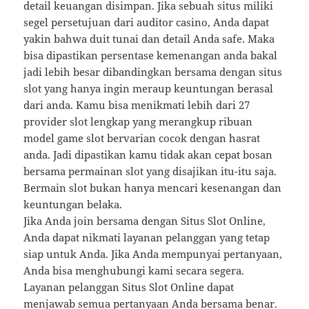
detail keuangan disimpan. Jika sebuah situs miliki
segel persetujuan dari auditor casino, Anda dapat
yakin bahwa duit tunai dan detail Anda safe. Maka
bisa dipastikan persentase kemenangan anda bakal
jadi lebih besar dibandingkan bersama dengan situs
slot yang hanya ingin meraup keuntungan berasal
dari anda. Kamu bisa menikmati lebih dari 27
provider slot lengkap yang merangkup ribuan
model game slot bervarian cocok dengan hasrat
anda. Jadi dipastikan kamu tidak akan cepat bosan
bersama permainan slot yang disajikan itu-itu saja.
Bermain slot bukan hanya mencari kesenangan dan
keuntungan belaka.
Jika Anda join bersama dengan Situs Slot Online,
Anda dapat nikmati layanan pelanggan yang tetap
siap untuk Anda. Jika Anda mempunyai pertanyaan,
Anda bisa menghubungi kami secara segera.
Layanan pelanggan Situs Slot Online dapat
menjawab semua pertanyaan Anda bersama benar.