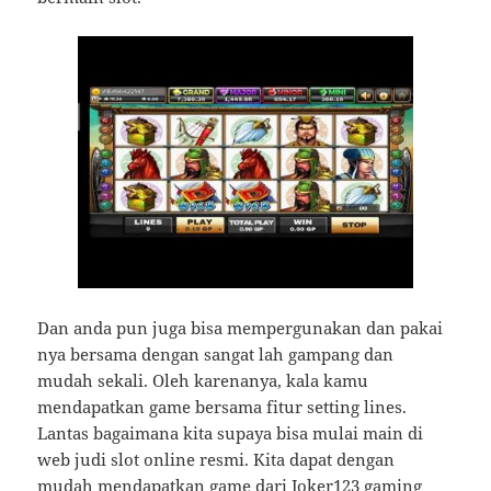
Dan anda pun juga bisa mempergunakan dan pakai
nya bersama dengan sangat lah gampang dan
mudah sekali. Oleh karenanya, kala kamu
mendapatkan game bersama fitur setting lines.
Lantas bagaimana kita supaya bisa mulai main di
web judi slot online resmi. Kita dapat dengan
mudah mendapatkan game dari Joker123 gaming