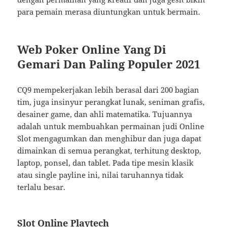
para pemain merasa diuntungkan untuk bermain.
Web Poker Online Yang Di
Gemari Dan Paling Populer 2021
CQ9 mempekerjakan lebih berasal dari 200 bagian
tim, juga insinyur perangkat lunak, seniman grafis,
desainer game, dan ahli matematika. Tujuannya
adalah untuk membuahkan permainan judi Online
Slot mengagumkan dan menghibur dan juga dapat
dimainkan di semua perangkat, terhitung desktop,
laptop, ponsel, dan tablet. Pada tipe mesin klasik
atau single payline ini, nilai taruhannya tidak
terlalu besar.
Slot Online Playtech