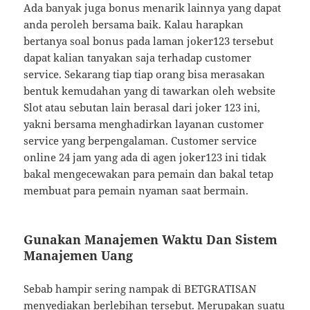
Ada banyak juga bonus menarik lainnya yang dapat
anda peroleh bersama baik. Kalau harapkan
bertanya soal bonus pada laman joker123 tersebut
dapat kalian tanyakan saja terhadap customer
service. Sekarang tiap tiap orang bisa merasakan
bentuk kemudahan yang di tawarkan oleh website
Slot atau sebutan lain berasal dari joker 123 ini,
yakni bersama menghadirkan layanan customer
service yang berpengalaman. Customer service
online 24 jam yang ada di agen joker123 ini tidak
bakal mengecewakan para pemain dan bakal tetap
membuat para pemain nyaman saat bermain.
Gunakan Manajemen Waktu Dan Sistem
Manajemen Uang
Sebab hampir sering nampak di BETGRATISAN
menyediakan berlebihan tersebut. Merupakan suatu