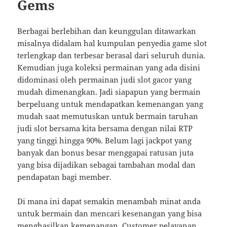
Gems
Berbagai berlebihan dan keunggulan ditawarkan
misalnya didalam hal kumpulan penyedia game slot
terlengkap dan terbesar berasal dari seluruh dunia.
Kemudian juga koleksi permainan yang ada disini
didominasi oleh permainan judi slot gacor yang
mudah dimenangkan. Jadi siapapun yang bermain
berpeluang untuk mendapatkan kemenangan yang
mudah saat memutuskan untuk bermain taruhan
judi slot bersama kita bersama dengan nilai RTP
yang tinggi hingga 90%. Belum lagi jackpot yang
banyak dan bonus besar menggapai ratusan juta
yang bisa dijadikan sebagai tambahan modal dan
pendapatan bagi member.
Di mana ini dapat semakin menambah minat anda
untuk bermain dan mencari kesenangan yang bisa
menghasilkan kemenangan. Customer pelayanan