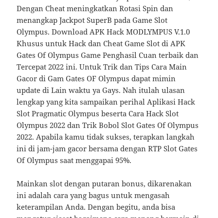
Dengan Cheat meningkatkan Rotasi Spin dan
menangkap Jackpot SuperB pada Game Slot
Olympus. Download APK Hack MODLYMPUS V.1.0
Khusus untuk Hack dan Cheat Game Slot di APK
Gates Of Olympus Game Penghasil Cuan terbaik dan
Tercepat 2022 ini. Untuk Trik dan Tips Cara Main
Gacor di Gam Gates OF Olympus dapat mimin
update di Lain waktu ya Gays. Nah itulah ulasan
lengkap yang kita sampaikan perihal Aplikasi Hack
Slot Pragmatic Olympus beserta Cara Hack Slot
Olympus 2022 dan Trik Bobol Slot Gates Of Olympus
2022. Apabila kamu tidak sukses, terapkan langkah
ini di jam-jam gacor bersama dengan RTP Slot Gates
Of Olympus saat menggapai 95%.
Mainkan slot dengan putaran bonus, dikarenakan
ini adalah cara yang bagus untuk mengasah
keterampilan Anda. Dengan begitu, anda bisa