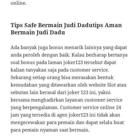
online.
Tips Safe Bermain Judi Dadutips Aman
Bermain Judi Dadu
Ada banyak juga bonus menarik lainnya yang dapat
anda peroleh dengan baik. Kalau berharap bertanya
soal bonus pada laman joker123 tersebut dapat
kalian tanyakan saja pada customer service.
Sekarang setiap orang bisa merasakan bentuk
kemudahan yang ditawarkan oleh website Slot atau
sebutan lain berasal dari joker 123 ini, yakni
bersama menghadirkan layanan customer service
yang berpengalaman. Customer service online 24
jam yang tersedia di agen joker123 ini tidak akan
mengecewakan para pemain dan dapat selalu buat
para pemain nyaman saat bermain.