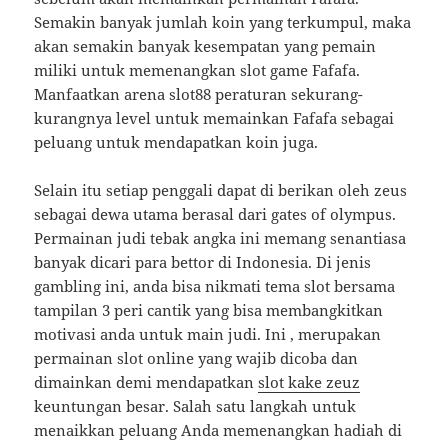
Semakin banyak jumlah koin yang terkumpul, maka
akan semakin banyak kesempatan yang pemain
miliki untuk memenangkan slot game Fafafa.
Manfaatkan arena slot88 peraturan sekurang-
kurangnya level untuk memainkan Fafafa sebagai
peluang untuk mendapatkan koin juga.
Selain itu setiap penggali dapat di berikan oleh zeus
sebagai dewa utama berasal dari gates of olympus.
Permainan judi tebak angka ini memang senantiasa
banyak dicari para bettor di Indonesia. Di jenis
gambling ini, anda bisa nikmati tema slot bersama
tampilan 3 peri cantik yang bisa membangkitkan
motivasi anda untuk main judi. Ini , merupakan
permainan slot online yang wajib dicoba dan
dimainkan demi mendapatkan
slot kake zeuz
keuntungan besar. Salah satu langkah untuk
menaikkan peluang Anda memenangkan hadiah di