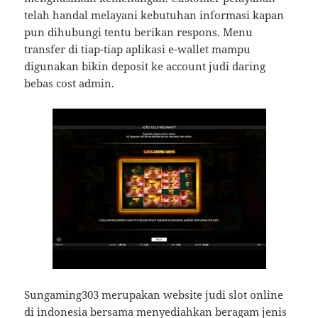
telah handal melayani kebutuhan informasi kapan
pun dihubungi tentu berikan respons. Menu
transfer di tiap-tiap aplikasi e-wallet mampu
digunakan bikin deposit ke account judi daring
bebas cost admin.
Sungaming303 merupakan website judi slot online
di indonesia bersama menyediahkan beragam jenis