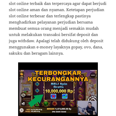
slot online terbaik dan terpercaya agar dapat berjudi
slot online aman dan nyaman. Ketetapan perjudian
slot online terbesar dan terlengkap pastinya
menghadirkan pelayanan perjudian bersama
membuat semua orang menjadi semakin mudah
untuk melakukan transaksi bersifat deposit dan
juga withdaw. Apalagi telah didukung oleh deposit
menggunakan e-money layaknya gopay, ovo, dana,
sakuku dan beragam lainnya.