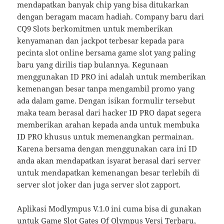
mendapatkan banyak chip yang bisa ditukarkan
dengan beragam macam hadiah. Company baru dari
CQ9 Slots berkomitmen untuk memberikan
kenyamanan dan jackpot terbesar kepada para
pecinta slot online bersama game slot yang paling
baru yang dirilis tiap bulannya. Kegunaan
menggunakan ID PRO ini adalah untuk memberikan
kemenangan besar tanpa mengambil promo yang
ada dalam game. Dengan isikan formulir tersebut
maka team berasal dari hacker ID PRO dapat segera
memberikan arahan kepada anda untuk membuka
ID PRO khusus untuk memenangkan permainan.
Karena bersama dengan menggunakan cara ini ID
anda akan mendapatkan isyarat berasal dari server
untuk mendapatkan kemenangan besar terlebih di
server slot joker dan juga server slot zapport.
Aplikasi Modlympus V.1.0 ini cuma bisa di gunakan
untuk Game Slot Gates Of Olympus Versi Terbaru,