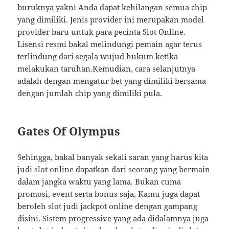
buruknya yakni Anda dapat kehilangan semua chip
yang dimiliki. Jenis provider ini merupakan model
provider baru untuk para pecinta Slot Online.
Lisensi resmi bakal melindungi pemain agar terus
terlindung dari segala wujud hukum ketika
melakukan taruhan.Kemudian, cara selanjutnya
adalah dengan mengatur bet yang dimiliki bersama
dengan jumlah chip yang dimiliki pula.
Gates Of Olympus
Sehingga, bakal banyak sekali saran yang harus kita
judi slot online dapatkan dari seorang yang bermain
dalam jangka waktu yang lama. Bukan cuma
promosi, event serta bonus saja, Kamu juga dapat
beroleh slot judi jackpot online dengan gampang
disini. Sistem progressive yang ada didalamnya juga