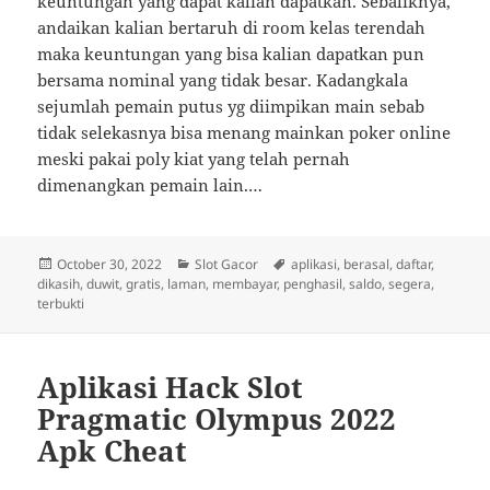
keuntungan yang dapat kalian dapatkan. Sebaliknya,
andaikan kalian bertaruh di room kelas terendah
maka keuntungan yang bisa kalian dapatkan pun
bersama nominal yang tidak besar. Kadangkala
sejumlah pemain putus yg diimpikan main sebab
tidak selekasnya bisa menang mainkan poker online
meski pakai poly kiat yang telah pernah
dimenangkan pemain lain.…
Posted
Categories
Tags
October 30, 2022
Slot Gacor
aplikasi
,
berasal
,
daftar
,
on
dikasih
,
duwit
,
gratis
,
laman
,
membayar
,
penghasil
,
saldo
,
segera
,
terbukti
Aplikasi Hack Slot
Pragmatic Olympus 2022
Apk Cheat