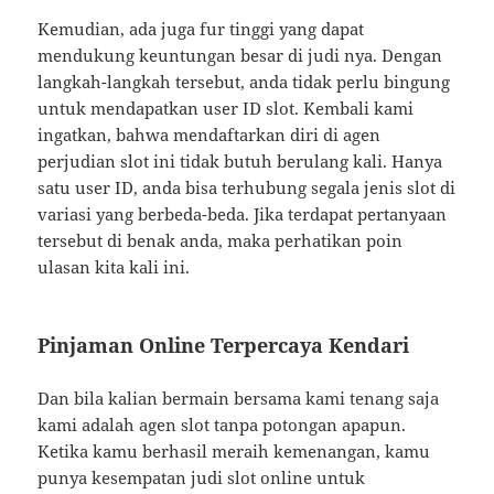
Kemudian, ada juga fur tinggi yang dapat
mendukung keuntungan besar di judi nya. Dengan
langkah-langkah tersebut, anda tidak perlu bingung
untuk mendapatkan user ID slot. Kembali kami
ingatkan, bahwa mendaftarkan diri di agen
perjudian slot ini tidak butuh berulang kali. Hanya
satu user ID, anda bisa terhubung segala jenis slot di
variasi yang berbeda-beda. Jika terdapat pertanyaan
tersebut di benak anda, maka perhatikan poin
ulasan kita kali ini.
Pinjaman Online Terpercaya Kendari
Dan bila kalian bermain bersama kami tenang saja
kami adalah agen slot tanpa potongan apapun.
Ketika kamu berhasil meraih kemenangan, kamu
punya kesempatan judi slot online untuk