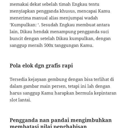
memakai dekat sebelah timah Engkau tentu
menyiapkan pengganda khusus, mencapai Kamu
menerima manual alias menjumpai wadah
‘Kumpulkan: ‘. Sesudah Engkau membuat antara
lain, Dikau hendak menampung pengganda suci
buncit dengan setelah Dikau kumpulkan, dengan
sanggup meraih 500x tanggungan Kamu.
Pola elok dgn grafis rapi
Tersedia kejayaan gembung dengan bisa terlihat di
dalam gambar main persen, tetapi ini lah dengan
harus sanggup Kamu harapkan bermula kepintaran
slot lantai.
Pengganda nan pandai mengimbuhkan
membatasi nilai penghabisan