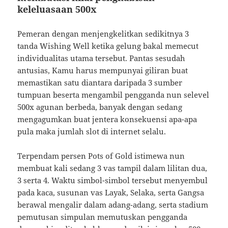
keleluasaan 500x
Pemeran dengan menjengkelitkan sedikitnya 3
tanda Wishing Well ketika gelung bakal memecut
individualitas utama tersebut. Pantas sesudah
antusias, Kamu harus mempunyai giliran buat
memastikan satu diantara daripada 3 sumber
tumpuan beserta mengambil pengganda nun selevel
500x agunan berbeda, banyak dengan sedang
mengagumkan buat jentera konsekuensi apa-apa
pula maka jumlah slot di internet selalu.
Terpendam persen Pots of Gold istimewa nun
membuat kali sedang 3 vas tampil dalam lilitan dua,
3 serta 4. Waktu simbol-simbol tersebut menyembul
pada kaca, susunan vas Layak, Selaka, serta Gangsa
berawal mengalir dalam adang-adang, serta stadium
pemutusan simpulan memutuskan pengganda