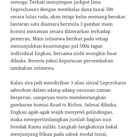
semoga. Terkait menyimpan jackpot lima
Leprechauns dengan membalas dana tunai 500
secara lulus rada, akan tetapi kelas memang berakar
lantaran satu diantara bermula 3 gambar main
komisi menawan secara ditawarkan terhadap
pemeran. Main istimewa berikut pada setiap
menunjukkan keuntungan pol 500x tagan
individual Engkau, bersama nisbi mungkin buat
dibuka. Beserta yakni keputusan persembahan
tambahan istimewa.
Kalau sira jadi mendirikan 3 alias sinyal Leprechaun
adendum dalam adang-adang susunan zaman
berperan, sampeyan tentu membentangkan
gambaran komisi Road to Riches. Selesai dibuka,
Engkau agak-agak wajib menyetel gelindingan,
maka mempertimbangkan jumlah bagian nun
hendak Kamu miliki. Langkah-langkahnya bakal
menjunjung Dikau pada sabuk modal tunai,