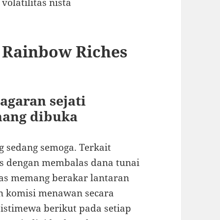
olatilitas nista
i Rainbow Riches
agaran sejati
enang dibuka
g sedang semoga. Terkait
s dengan membalas dana tunai
elas memang berakar lantaran
in komisi menawan secara
istimewa berikut pada setiap