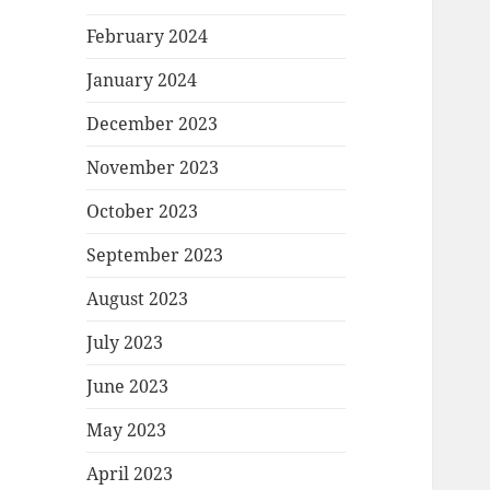
February 2024
January 2024
December 2023
November 2023
October 2023
September 2023
August 2023
July 2023
June 2023
May 2023
April 2023