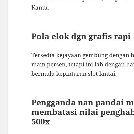
Kamu.
Pola elok dgn grafis rapi
Tersedia kejayaan gembung dengan bi
main persen, tetapi ini lah dengan 
bermula kepintaran slot lantai.
Pengganda nan pandai 
membatasi nilai penghab
500x