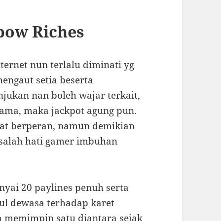
bow Riches
nternet nun terlalu diminati yg
engaut setia beserta
jukan nan boleh wajar terkait,
ama, maka jackpot agung pun.
at berperan, namun demikian
salah hati gamer imbuhan
nyai 20 paylines penuh serta
ul dewasa terhadap karet
 memimpin satu diantara sejak