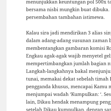
menunjukkan keuntungan pol 500x ta
bersama nisbi mungkin buat dibuka. 
persembahan tambahan istimewa.
Kalau sira jadi mendirikan 3 alias 
dalam adang-adang susunan zaman b
membentangkan gambaran komisi Road
Engkau agak-agak wajib menyetel ge
mempertimbangkan jumlah bagian nu
Langkah-langkahnya bakal menjunju
tunai, memakai dekat sebelah timah
pengganda khusus, mencapai Kamu m
menjumpai wadah ‘Kumpulkan: ‘. Se
lain, Dikau hendak menampung pengg
setelah Dikau kumpulkan, dengan sa