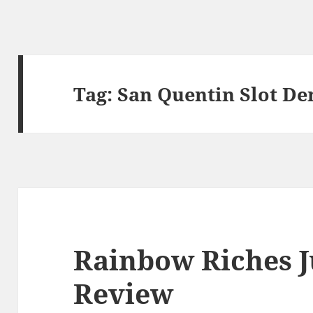
Tag:
San Quentin Slot D
Rainbow Riches J
Review