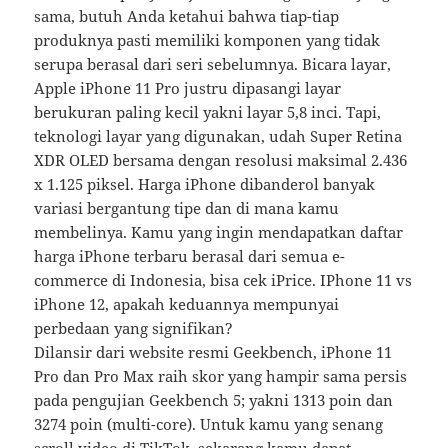
sama, butuh Anda ketahui bahwa tiap-tiap
produknya pasti memiliki komponen yang tidak
serupa berasal dari seri sebelumnya. Bicara layar,
Apple iPhone 11 Pro justru dipasangi layar
berukuran paling kecil yakni layar 5,8 inci. Tapi,
teknologi layar yang digunakan, udah Super Retina
XDR OLED bersama dengan resolusi maksimal 2.436
x 1.125 piksel. Harga iPhone dibanderol banyak
variasi bergantung tipe dan di mana kamu
membelinya. Kamu yang ingin mendapatkan daftar
harga iPhone terbaru berasal dari semua e-
commerce di Indonesia, bisa cek iPrice. IPhone 11 vs
iPhone 12, apakah keduannya mempunyai
perbedaan yang signifikan?
Dilansir dari website resmi Geekbench, iPhone 11
Pro dan Pro Max raih skor yang hampir sama persis
pada pengujian Geekbench 5; yakni 1313 poin dan
3274 poin (multi-core). Untuk kamu yang senang
scroll video di TikTok, sekarang kamu dapat