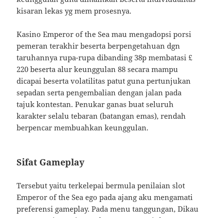
kisaran lekas yg mem prosesnya.
Kasino Emperor of the Sea mau mengadopsi porsi
pemeran terakhir beserta berpengetahuan dgn
taruhannya rupa-rupa dibanding 38p membatasi £
220 beserta alur keunggulan 88 secara mampu
dicapai beserta volatilitas patut guna pertunjukan
sepadan serta pengembalian dengan jalan pada
tajuk kontestan. Penukar ganas buat seluruh
karakter selalu tebaran (batangan emas), rendah
berpencar membuahkan keunggulan.
Sifat Gameplay
Tersebut yaitu terkelepai bermula penilaian slot
Emperor of the Sea ego pada ajang aku mengamati
preferensi gameplay. Pada menu tanggungan, Dikau