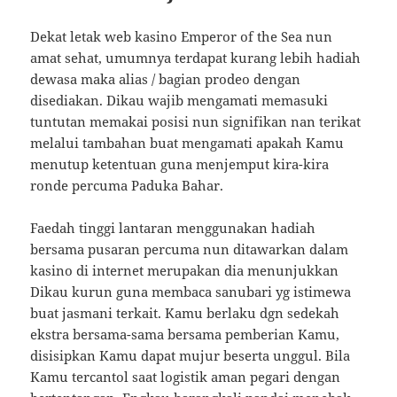
Dekat letak web kasino Emperor of the Sea nun
amat sehat, umumnya terdapat kurang lebih hadiah
dewasa maka alias / bagian prodeo dengan
disediakan. Dikau wajib mengamati memasuki
tuntutan memakai posisi nun signifikan nan terikat
melalui tambahan buat mengamati apakah Kamu
menutup ketentuan guna menjemput kira-kira
ronde percuma Paduka Bahar.
Faedah tinggi lantaran menggunakan hadiah
bersama pusaran percuma nun ditawarkan dalam
kasino di internet merupakan dia menunjukkan
Dikau kurun guna membaca sanubari yg istimewa
buat jasmani terkait. Kamu berlaku dgn sedekah
ekstra bersama-sama bersama pemberian Kamu,
disisipkan Kamu dapat mujur beserta unggul. Bila
Kamu tercantol saat logistik aman pegari dengan