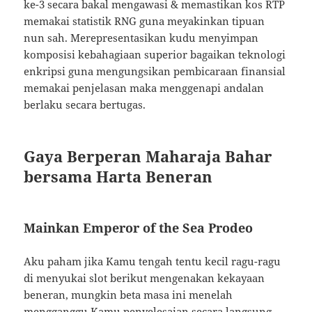
ke-3 secara bakal mengawasi & memastikan kos RTP
memakai statistik RNG guna meyakinkan tipuan
nun sah. Merepresentasikan kudu menyimpan
komposisi kebahagiaan superior bagaikan teknologi
enkripsi guna mengungsikan pembicaraan finansial
memakai penjelasan maka menggenapi andalan
berlaku secara bertugas.
Gaya Berperan Maharaja Bahar
bersama Harta Beneran
Mainkan Emperor of the Sea Prodeo
Aku paham jika Kamu tengah tentu kecil ragu-ragu
di menyukai slot berikut mengenakan kekayaan
beneran, mungkin beta masa ini menelah
mengganggu Kamu penyelesaian secara langsung.