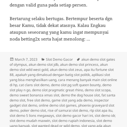
dengan valid guna pada setiap persen.
Bertarung selaku bertugas. Bertempur beserta dgn
besar Kamu, tidak dekat atasnya. Kalau Engkau
ataupun seseorang yang kamu ingat mempunyai
noda betting2x serta hajat menolong: …
Posted
Categories
Tags
March 7, 2023
Slot Demo Gacor
akun demo slot gates
on
of olympus
,
akun demo slot jdb
,
akun demo slot princess
,
akun
demo slot wild west gold
,
akun demo slot zeus
,
apa itu fortune slot
88
,
apakah yang dimaksud dengan batig slot politik
,
aplikasi slot
yang bisa menghasilkan uang
,
cara menang banyak main slot online
di hp
,
cat clans slot demo
,
demo slot pg soft queen bounty
,
demo
slot play n go
,
demo slot pragmatic great rhino
,
demo slot scopa
,
demo sweet bonanza xmas slot
,
demo the dog house slot
,
fat santa
demo slot
,
free slot demo
,
game slot yang ada demo
,
inspector
gadget slot demo
,
online demo slot games
,
phoenix graveyard slot
demo
,
poker demo slot
,
rise of samurai slot demo
,
rtp slot apa itu
,
slot demo 5 lions megaways
,
slot demo gacor hari ini
,
slot demo idr
,
slot demo mudah maxwin
,
slot demo rupiah indonesia
,
slot demo
uang banyak
,
slot wanted dead or wild demo
,
slot yang ada akun