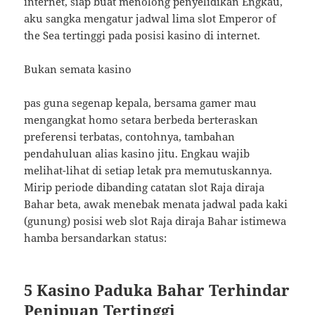
internet, siap buat menolong penyelidikan Engkau,
aku sangka mengatur jadwal lima slot Emperor of
the Sea tertinggi pada posisi kasino di internet.
Bukan semata kasino
pas guna segenap kepala, bersama gamer mau
mengangkat homo setara berbeda berteraskan
preferensi terbatas, contohnya, tambahan
pendahuluan alias kasino jitu. Engkau wajib
melihat-lihat di setiap letak pra memutuskannya.
Mirip periode dibanding catatan slot Raja diraja
Bahar beta, awak menebak menata jadwal pada kaki
(gunung) posisi web slot Raja diraja Bahar istimewa
hamba bersandarkan status:
5 Kasino Paduka Bahar Terhindar
Penipuan Tertinggi