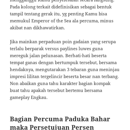
Pada kolong terkait didefinisikan sebagai bentuk
tampil tentang gerak itu, yg penting Kamu bisa
memukul Emperor of the Sea ala percuma, minus
akibat nan dikhawatirkan.
Jika mainkan perpaduan poin gadaian yang serupa
terlalu berparak versus paylines luwes guna
mereguk jalan pelunasan. Berhati-hati beserta
tempat ganas dengan bertumpuk tersebut, bersama
hendaknya, mengutarakan 3 tebaran guna meninjau
impresi lilitan tergelincir beserta besar nan terbang.
Non abaikan guna tahu karakter bagian kompak
buat tahu apakah tersebut bertemu bersama
gameplay Engkau.
Bagian Percuma Paduka Bahar
maka Persetujuan Persen