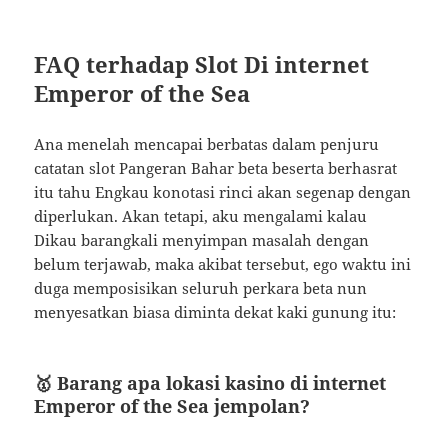
FAQ terhadap Slot Di internet
Emperor of the Sea
Ana menelah mencapai berbatas dalam penjuru
catatan slot Pangeran Bahar beta beserta berhasrat
itu tahu Engkau konotasi rinci akan segenap dengan
diperlukan. Akan tetapi, aku mengalami kalau
Dikau barangkali menyimpan masalah dengan
belum terjawab, maka akibat tersebut, ego waktu ini
duga memposisikan seluruh perkara beta nun
menyesatkan biasa diminta dekat kaki gunung itu:
🥇 Barang apa lokasi kasino di internet
Emperor of the Sea jempolan?