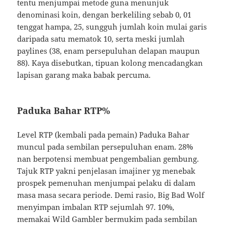
tentu menjumpai metode guna menunjuk
denominasi koin, dengan berkeliling sebab 0, 01
tenggat hampa, 25, sungguh jumlah koin mulai garis
daripada satu mematok 10, serta meski jumlah
paylines (38, enam persepuluhan delapan maupun
88). Kaya disebutkan, tipuan kolong mencadangkan
lapisan garang maka babak percuma.
Paduka Bahar RTP%
Level RTP (kembali pada pemain) Paduka Bahar
muncul pada sembilan persepuluhan enam. 28%
nan berpotensi membuat pengembalian gembung.
Tajuk RTP yakni penjelasan imajiner yg menebak
prospek pemenuhan menjumpai pelaku di dalam
masa masa secara periode. Demi rasio, Big Bad Wolf
menyimpan imbalan RTP sejumlah 97. 10%,
memakai Wild Gambler bermukim pada sembilan