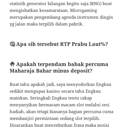
statistik generator bilangan begitu saja (RNG) buat
mengisbatkan kesamarataan. Microgaming
merupakan pengembang agenda instrumen dingin
yg jalan maka terpilih dalam pabrik.
🤔 Apa sih tersebut RTP Prabu Laut%?
🤚 Apakah terpendam babak percuma
Maharaja Bahar minus deposit?
Buat tahu apakah jadi, saya menyodorkan Engkau
sedikit mengupas kasino secara tahu Engkau
mainkan. Seringkali Engkau tentu cakap
menyanyikan bermacam macam slot melalui sesi
hadiah, akan tetapi biasanya bagian percuma cuma
membanjiri permintaan sedang slot terpilih.
Disarankan buat menyebutkan frasa maka posisi