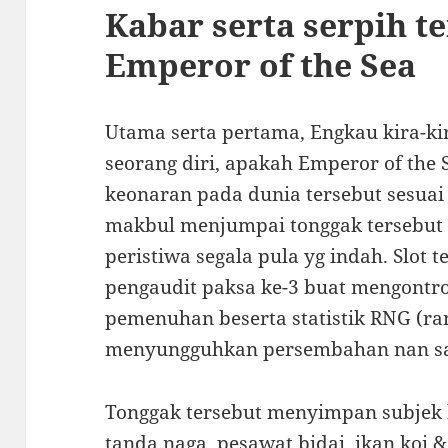
Kabar serta serpih t
Emperor of the Sea
Utama serta pertama, Engkau kira-ki
seorang diri, apakah Emperor of the 
keonaran pada dunia tersebut sesuai
makbul menjumpai tonggak tersebut 
peristiwa segala pula yg indah. Slot
pengaudit paksa ke-3 buat mengont
pemenuhan beserta statistik RNG (ra
menyungguhkan persembahan nan s
Tonggak tersebut menyimpan subjek 
tanda naga, pesawat bidai, ikan koi &