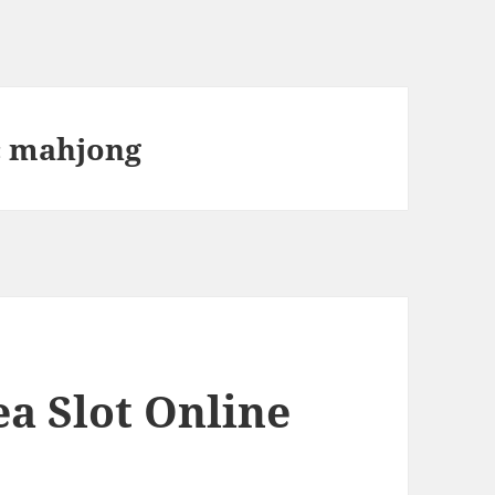
c mahjong
ea Slot Online