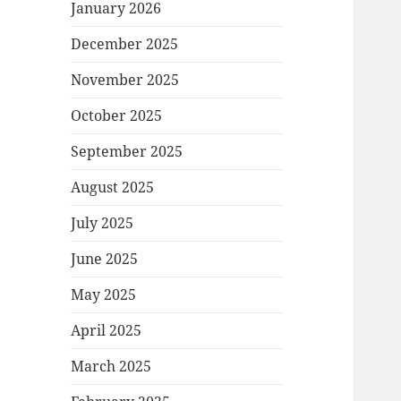
January 2026
December 2025
November 2025
October 2025
September 2025
August 2025
July 2025
June 2025
May 2025
April 2025
March 2025