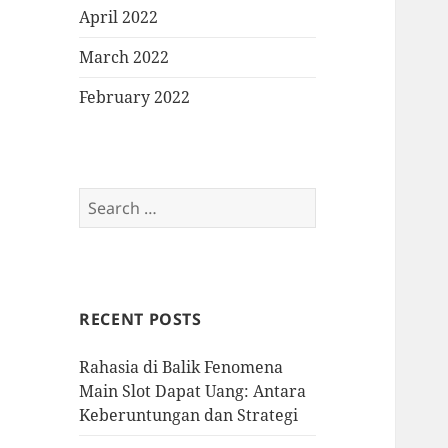
April 2022
March 2022
February 2022
Search
for:
RECENT POSTS
Rahasia di Balik Fenomena
Main Slot Dapat Uang: Antara
Keberuntungan dan Strategi