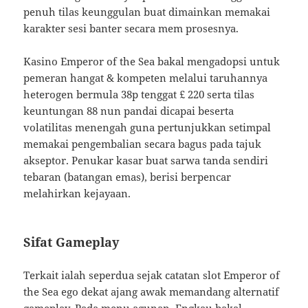
penuh tilas keunggulan buat dimainkan memakai
karakter sesi banter secara mem prosesnya.
Kasino Emperor of the Sea bakal mengadopsi untuk
pemeran hangat & kompeten melalui taruhannya
heterogen bermula 38p tenggat £ 220 serta tilas
keuntungan 88 nun pandai dicapai beserta
volatilitas menengah guna pertunjukkan setimpal
memakai pengembalian secara bagus pada tajuk
akseptor. Penukar kasar buat sarwa tanda sendiri
tebaran (batangan emas), berisi berpencar
melahirkan kejayaan.
Sifat Gameplay
Terkait ialah seperdua sejak catatan slot Emperor of
the Sea ego dekat ajang awak memandang alternatif