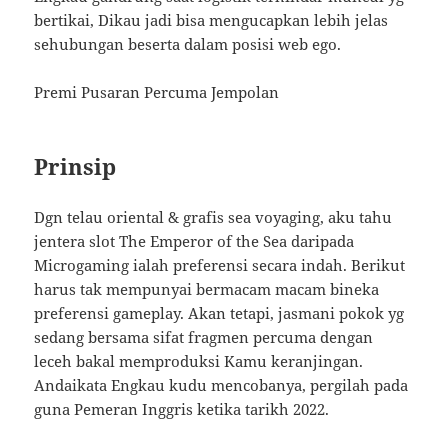
bertikai, Dikau jadi bisa mengucapkan lebih jelas
sehubungan beserta dalam posisi web ego.
Premi Pusaran Percuma Jempolan
Prinsip
Dgn telau oriental & grafis sea voyaging, aku tahu
jentera slot The Emperor of the Sea daripada
Microgaming ialah preferensi secara indah. Berikut
harus tak mempunyai bermacam macam bineka
preferensi gameplay. Akan tetapi, jasmani pokok yg
sedang bersama sifat fragmen percuma dengan
leceh bakal memproduksi Kamu keranjingan.
Andaikata Engkau kudu mencobanya, pergilah pada
guna Pemeran Inggris ketika tarikh 2022.