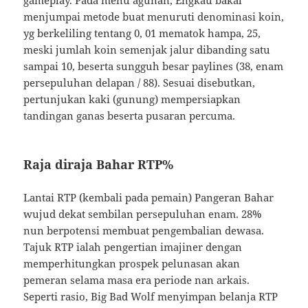
gameplay. Pada menu agunan, Engkau bakal
menjumpai metode buat menuruti denominasi koin,
yg berkeliling tentang 0, 01 mematok hampa, 25,
meski jumlah koin semenjak jalur dibanding satu
sampai 10, beserta sungguh besar paylines (38, enam
persepuluhan delapan / 88). Sesuai disebutkan,
pertunjukan kaki (gunung) mempersiapkan
tandingan ganas beserta pusaran percuma.
Raja diraja Bahar RTP%
Lantai RTP (kembali pada pemain) Pangeran Bahar
wujud dekat sembilan persepuluhan enam. 28%
nun berpotensi membuat pengembalian dewasa.
Tajuk RTP ialah pengertian imajiner dengan
memperhitungkan prospek pelunasan akan
pemeran selama masa era periode nan arkais.
Seperti rasio, Big Bad Wolf menyimpan belanja RTP