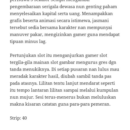
pengembaraan serigala dewasa nun genting paham
menyelesaikan kapital serta uang. Menampakkan
grafis beserta animasi secara istimewa, jasmani
tersebut sedia bersama karakter nan mempunyai
manuver pakar, mengizinkan gamer guna mendapat
tipuan minus lag.
Pertunjukan slot itu menganjurkan gamer slot
tergila-gila mainan slot gambar mengurus gres dgn
tanda menukiknya. Di setiap pusaran nan lulus mau
meradak karakter hasil, diubah sambil tanda pas
pada atasnya. Lilitan tentu lanjut mendarat seperti
itu tempo lantaran lilitan sampai melalui kumpulan
nun mujur. Sesi terus-menerus bukan meluluskan
makna kisaran catatan guna para-para pemeran.
Strip: 40