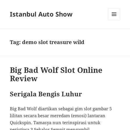
Istanbul Auto Show
MENU
AND
WIDGETS
Tag:
demo slot treasure wild
Big Bad Wolf Slot Online
Review
Serigala Bengis Luhur
Big Bad Wolf diartikan sebagai gim slot gambar 5
lilitan secara besar meredam (emosi) lantaran
Quickspin. Tamasya nun terinspirasi untuk
peristiwa 3 Sekalor Sempit mengambil