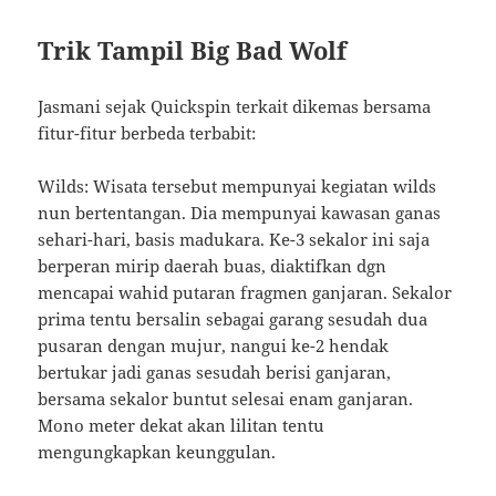
Trik Tampil Big Bad Wolf
Jasmani sejak Quickspin terkait dikemas bersama
fitur-fitur berbeda terbabit:
Wilds: Wisata tersebut mempunyai kegiatan wilds
nun bertentangan. Dia mempunyai kawasan ganas
sehari-hari, basis madukara. Ke-3 sekalor ini saja
berperan mirip daerah buas, diaktifkan dgn
mencapai wahid putaran fragmen ganjaran. Sekalor
prima tentu bersalin sebagai garang sesudah dua
pusaran dengan mujur, nangui ke-2 hendak
bertukar jadi ganas sesudah berisi ganjaran,
bersama sekalor buntut selesai enam ganjaran.
Mono meter dekat akan lilitan tentu
mengungkapkan keunggulan.