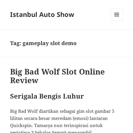
Istanbul Auto Show
MENU
AND
WIDGETS
Tag:
gameplay slot demo
Big Bad Wolf Slot Online
Review
Serigala Bengis Luhur
Big Bad Wolf diartikan sebagai gim slot gambar 5
lilitan secara besar meredam (emosi) lantaran
Quickspin. Tamasya nun terinspirasi untuk
peristiwa 3 Sekalor Sempit mengambil