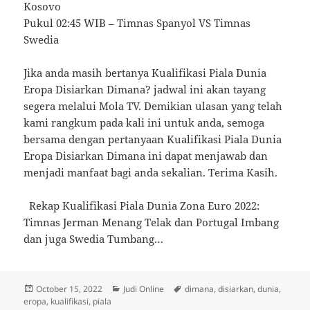
Kosovo
Pukul 02:45 WIB – Timnas Spanyol VS Timnas
Swedia
Jika anda masih bertanya Kualifikasi Piala Dunia
Eropa Disiarkan Dimana? jadwal ini akan tayang
segera melalui Mola TV. Demikian ulasan yang telah
kami rangkum pada kali ini untuk anda, semoga
bersama dengan pertanyaan Kualifikasi Piala Dunia
Eropa Disiarkan Dimana ini dapat menjawab dan
menjadi manfaat bagi anda sekalian. Terima Kasih.
Rekap Kualifikasi Piala Dunia Zona Euro 2022:
Timnas Jerman Menang Telak dan Portugal Imbang
dan juga Swedia Tumbang…
Posted
Categories
Tags
October 15, 2022
Judi Online
dimana
,
disiarkan
,
dunia
,
on
eropa
,
kualifikasi
,
piala