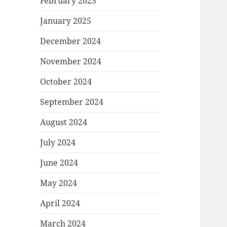
February 2025
January 2025
December 2024
November 2024
October 2024
September 2024
August 2024
July 2024
June 2024
May 2024
April 2024
March 2024