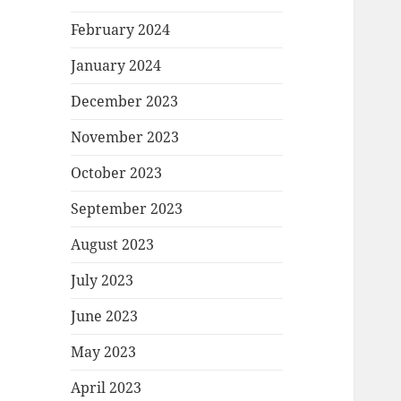
February 2024
January 2024
December 2023
November 2023
October 2023
September 2023
August 2023
July 2023
June 2023
May 2023
April 2023