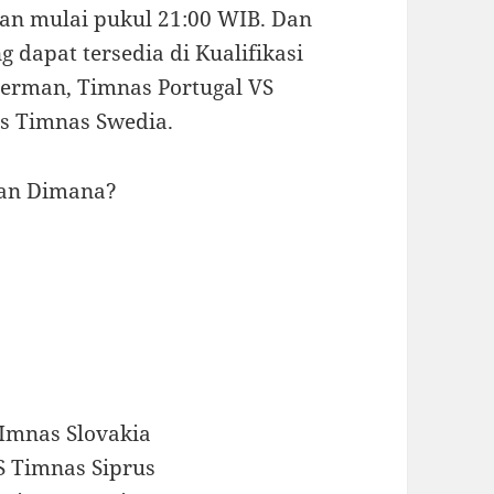
an mulai pukul 21:00 WIB. Dan
 dapat tersedia di Kualifikasi
Jerman, Timnas Portugal VS
vs Timnas Swedia.
rkan Dimana?
TImnas Slovakia
S Timnas Siprus