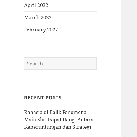
April 2022
March 2022
February 2022
Search
for:
RECENT POSTS
Rahasia di Balik Fenomena
Main Slot Dapat Uang: Antara
Keberuntungan dan Strategi