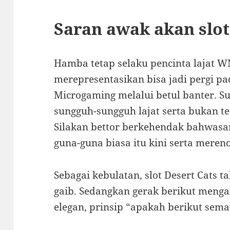
Saran awak akan slot
Hamba tetap selaku pencinta lajat 
merepresentasikan bisa jadi pergi pa
Microgaming melalui betul banter. 
sungguh-sungguh lajat serta bukan te
Silakan bettor berkehendak bahwasa
guna-guna biasa itu kini serta mere
Sebagai kebulatan, slot Desert Cats 
gaib. Sedangkan gerak berikut meng
elegan, prinsip “apakah berikut sema