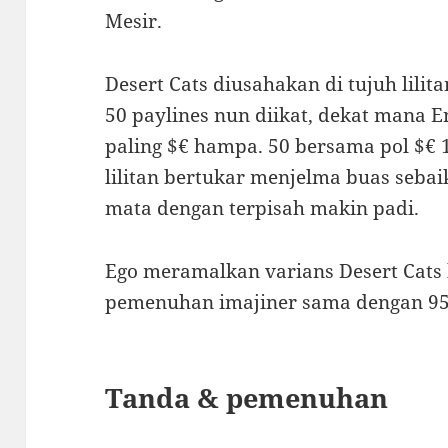
Mesir.
Desert Cats diusahakan di tujuh lilita
50 paylines nun diikat, dekat mana E
paling $€ hampa. 50 bersama pol $€ 1
lilitan bertukar menjelma buas seba
mata dengan terpisah makin padi.
Ego meramalkan varians Desert Cats 
pemenuhan imajiner sama dengan 95.
Tanda & pemenuhan