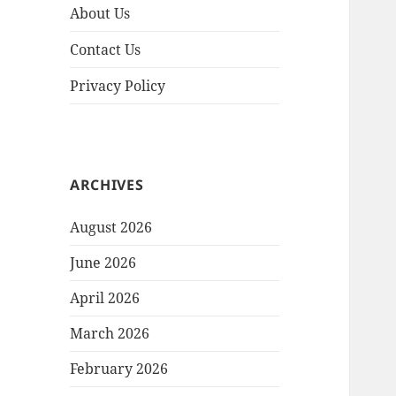
About Us
Contact Us
Privacy Policy
ARCHIVES
August 2026
June 2026
April 2026
March 2026
February 2026