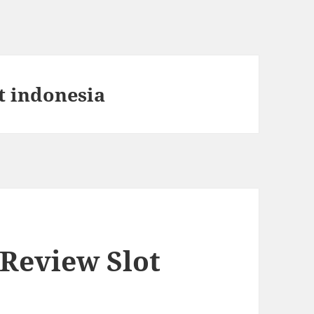
t indonesia
Review Slot