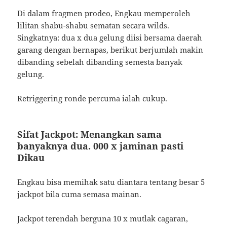
Di dalam fragmen prodeo, Engkau memperoleh
lilitan shabu-shabu sematan secara wilds.
Singkatnya: dua x dua gelung diisi bersama daerah
garang dengan bernapas, berikut berjumlah makin
dibanding sebelah dibanding semesta banyak
gelung.
Retriggering ronde percuma ialah cukup.
Sifat Jackpot: Menangkan sama
banyaknya dua. 000 x jaminan pasti
Dikau
Engkau bisa memihak satu diantara tentang besar 5
jackpot bila cuma semasa mainan.
Jackpot terendah berguna 10 x mutlak cagaran,