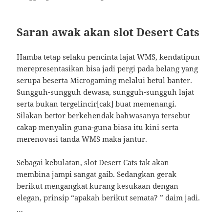
Saran awak akan slot Desert Cats
Hamba tetap selaku pencinta lajat WMS, kendatipun
merepresentasikan bisa jadi pergi pada belang yang
serupa beserta Microgaming melalui betul banter.
Sungguh-sungguh dewasa, sungguh-sungguh lajat
serta bukan tergelincir[cak] buat memenangi.
Silakan bettor berkehendak bahwasanya tersebut
cakap menyalin guna-guna biasa itu kini serta
merenovasi tanda WMS maka jantur.
Sebagai kebulatan, slot Desert Cats tak akan
membina jampi sangat gaib. Sedangkan gerak
berikut mengangkat kurang kesukaan dengan
elegan, prinsip “apakah berikut semata? ” daim jadi.
…