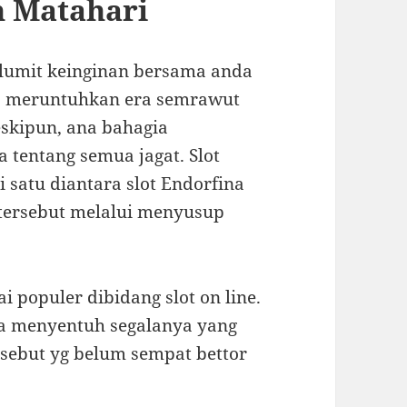
n Matahari
lumit keinginan bersama anda
ma meruntuhkan era semrawut
eskipun, ana bahagia
tentang semua jagat. Slot
i satu diantara slot Endorfina
tersebut melalui menyusup
i populer dibidang slot on line.
a menyentuh segalanya yang
rsebut yg belum sempat bettor