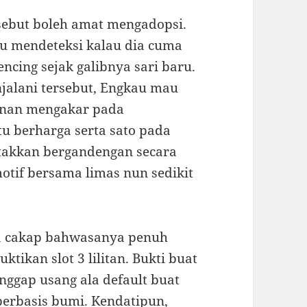
rsebut boleh amat mengadopsi.
tu mendeteksi kalau dia cuma
cing sejak galibnya sari baru.
njalani tersebut, Engkau mau
 nan mengakar pada
u berharga serta sato pada
etakkan bergandengan secara
motif bersama limas nun sedikit
ka cakap bahwasanya penuh
ikan slot 3 lilitan. Bukti buat
ianggap usang ala default buat
berbasis bumi. Kendatipun,