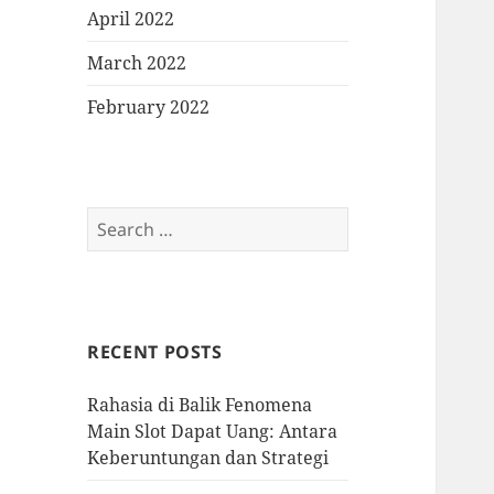
April 2022
March 2022
February 2022
Search
for:
RECENT POSTS
Rahasia di Balik Fenomena
Main Slot Dapat Uang: Antara
Keberuntungan dan Strategi