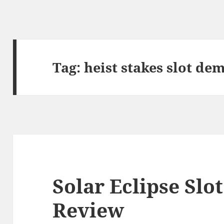
Tag:
heist stakes slot de
Solar Eclipse Slo
Review