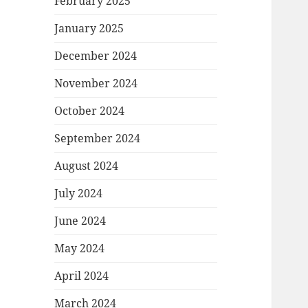
February 2025
January 2025
December 2024
November 2024
October 2024
September 2024
August 2024
July 2024
June 2024
May 2024
April 2024
March 2024