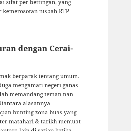
 sifat per bettingan, yang
r kemerosotan nisbah RTP
uran dengan Cerai-
amak berparak tentang umum.
duga mengamati negeri ganas
udah memandang teman nan
 diantara alasannya
mpan bunting zona buas yang
akter matahari & tarikh memuat
 antara lain di setiap ketika