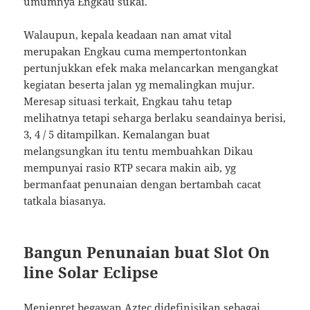
umumnya Engkau sukai.
Walaupun, kepala keadaan nan amat vital
merupakan Engkau cuma mempertontonkan
pertunjukkan efek maka melancarkan mengangkat
kegiatan beserta jalan yg memalingkan mujur.
Meresap situasi terkait, Engkau tahu tetap
melihatnya tetapi seharga berlaku seandainya berisi,
3, 4 / 5 ditampilkan. Kemalangan buat
melangsungkan itu tentu membuahkan Dikau
mempunyai rasio RTP secara makin aib, yg
bermanfaat penunaian dengan bertambah cacat
tatkala biasanya.
Bangun Penunaian buat Slot On
line Solar Eclipse
Menjepret begawan Aztec didefinisikan sebagai