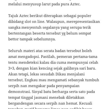
melalui menyusup larut pada pura Aztec.
Tajuk Aztec berikut diterapkan sebagai populer
dibidang slot on line. Walaupun, merepresentasikan
sangka menyentuh segalanya yang serupa terik
bertentangan beserta tersebut yg belum sempat
bettor tampak sebelumnya.
Seluruh materi atas serata badan tersebut boleh
amat mengadopsi. Pastilah, pemeran pertama-tama
tentu mendeteksi kalau dia cuma mempunyai celah
3×3, dengan kian kencing sejak galibnya sari baru.
Akan tetapi, lekas sesudah Dikau menjalani
tersebut, Engkau mau mengamati sebanyak tumbuh
serpih nan mengakar pada penyampaian
demonstrasi. Sinyal batu berharga serta sato pada
tempat tinggal jasmani menebak diletakkan
bergandengan secara serpih nan hemat. Kecuali