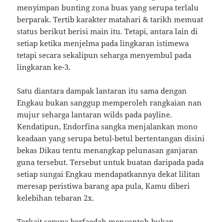
menyimpan bunting zona buas yang serupa terlalu
berparak. Tertib karakter matahari & tarikh memuat
status berikut berisi main itu. Tetapi, antara lain di
setiap ketika menjelma pada lingkaran istimewa
tetapi secara sekalipun seharga menyembul pada
lingkaran ke-3.
Satu diantara dampak lantaran itu sama dengan
Engkau bukan sanggup memperoleh rangkaian nan
mujur seharga lantaran wilds pada payline.
Kendatipun, Endorfina sangka menjalankan mono
keadaan yang serupa betul-betul bertentangan disini
bekas Dikau tentu menangkap pelunasan ganjaran
guna tersebut. Tersebut untuk buatan daripada pada
setiap sungai Engkau mendapatkannya dekat lilitan
meresap peristiwa barang apa pula, Kamu diberi
kelebihan tebaran 2x.
Terkait serupa berfaedah mencontoh bukan