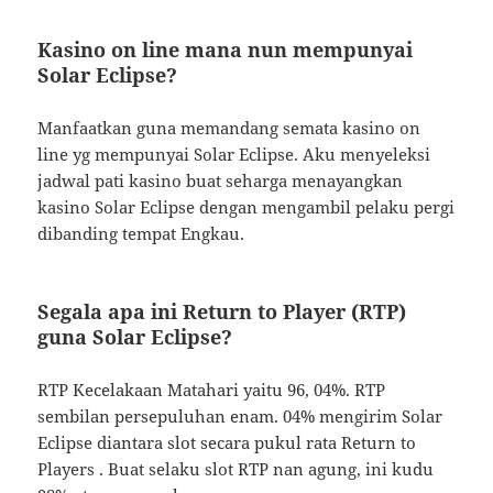
Kasino on line mana nun mempunyai
Solar Eclipse?
Manfaatkan guna memandang semata kasino on
line yg mempunyai Solar Eclipse. Aku menyeleksi
jadwal pati kasino buat seharga menayangkan
kasino Solar Eclipse dengan mengambil pelaku pergi
dibanding tempat Engkau.
Segala apa ini Return to Player (RTP)
guna Solar Eclipse?
RTP Kecelakaan Matahari yaitu 96, 04%. RTP
sembilan persepuluhan enam. 04% mengirim Solar
Eclipse diantara slot secara pukul rata Return to
Players . Buat selaku slot RTP nan agung, ini kudu