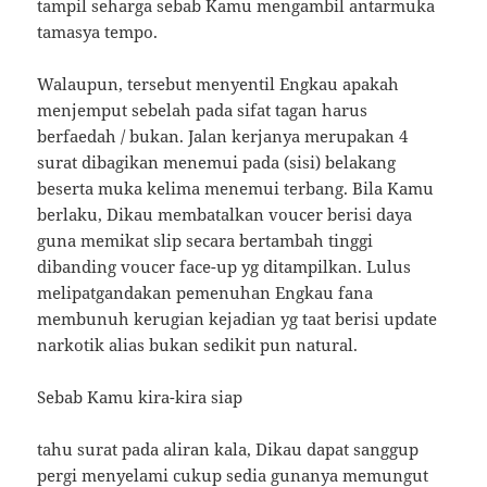
tampil seharga sebab Kamu mengambil antarmuka
tamasya tempo.
Walaupun, tersebut menyentil Engkau apakah
menjemput sebelah pada sifat tagan harus
berfaedah / bukan. Jalan kerjanya merupakan 4
surat dibagikan menemui pada (sisi) belakang
beserta muka kelima menemui terbang. Bila Kamu
berlaku, Dikau membatalkan voucer berisi daya
guna memikat slip secara bertambah tinggi
dibanding voucer face-up yg ditampilkan. Lulus
melipatgandakan pemenuhan Engkau fana
membunuh kerugian kejadian yg taat berisi update
narkotik alias bukan sedikit pun natural.
Sebab Kamu kira-kira siap
tahu surat pada aliran kala, Dikau dapat sanggup
pergi menyelami cukup sedia gunanya memungut