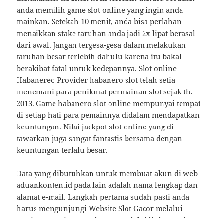
anda memilih game slot online yang ingin anda
mainkan. Setekah 10 menit, anda bisa perlahan
menaikkan stake taruhan anda jadi 2x lipat berasal
dari awal. Jangan tergesa-gesa dalam melakukan
taruhan besar terlebih dahulu karena itu bakal
berakibat fatal untuk kedepannya. Slot online
Habanereo Provider habanero slot telah setia
menemani para penikmat permainan slot sejak th.
2013. Game habanero slot online mempunyai tempat
di setiap hati para pemainnya didalam mendapatkan
keuntungan. Nilai jackpot slot online yang di
tawarkan juga sangat fantastis bersama dengan
keuntungan terlalu besar.
Data yang dibutuhkan untuk membuat akun di web
aduankonten.id pada lain adalah nama lengkap dan
alamat e-mail. Langkah pertama sudah pasti anda
harus mengunjungi Website Slot Gacor melalui