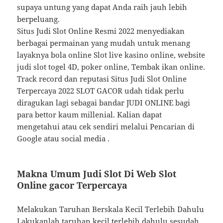
supaya untung yang dapat Anda raih jauh lebih
berpeluang.
Situs Judi Slot Online Resmi 2022 menyediakan
berbagai permainan yang mudah untuk menang
layaknya bola online Slot live kasino online, website
judi slot togel 4D, poker online, Tembak ikan online.
Track record dan reputasi Situs Judi Slot Online
Terpercaya 2022 SLOT GACOR udah tidak perlu
diragukan lagi sebagai bandar JUDI ONLINE bagi
para bettor kaum millenial. Kalian dapat
mengetahui atau cek sendiri melalui Pencarian di
Google atau social media .
Makna Umum Judi Slot Di Web Slot
Online gacor Terpercaya
Melakukan Taruhan Berskala Kecil Terlebih Dahulu
Lakukanlah taruhan kecil terlebih dahulu sesudah