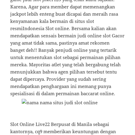
Karena, Agar para member dapat memenangkan
jackpot lebih enteng buat dicapai dan meraih rasa
kenyamanan kala bermain di situs slot
resmiIndonesia Slot online. Bersama kalian akan
mendapatkan sensais bermain judi online slot Gacor
yang amat tidak sama, pastinya amat rekomen
banget deh!! Banyak penjudi online yang tertarik
untuk menentukan slot sebagai permainan pilihan
mereka. Mayoritas atlet yang telah bergabung telah
menunjukkan bahwa agen pilihan tersebut tentu
dapat dipercaya. Provider yang sudah sering
mendapatkan penghargaan ini memang punya
spesialisasi di dalam permainan baccarat online.
Slot Online Live22 Berpusat di Manila sebagai
kantornya, cq9 memberikan keuntungan dengan