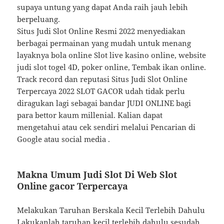
supaya untung yang dapat Anda raih jauh lebih
berpeluang.
Situs Judi Slot Online Resmi 2022 menyediakan
berbagai permainan yang mudah untuk menang
layaknya bola online Slot live kasino online, website
judi slot togel 4D, poker online, Tembak ikan online.
Track record dan reputasi Situs Judi Slot Online
Terpercaya 2022 SLOT GACOR udah tidak perlu
diragukan lagi sebagai bandar JUDI ONLINE bagi
para bettor kaum millenial. Kalian dapat
mengetahui atau cek sendiri melalui Pencarian di
Google atau social media .
Makna Umum Judi Slot Di Web Slot
Online gacor Terpercaya
Melakukan Taruhan Berskala Kecil Terlebih Dahulu
Lakukanlah taruhan kecil terlebih dahulu sesudah