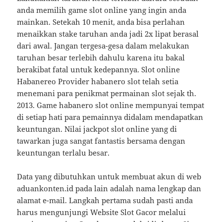
anda memilih game slot online yang ingin anda
mainkan. Setekah 10 menit, anda bisa perlahan
menaikkan stake taruhan anda jadi 2x lipat berasal
dari awal. Jangan tergesa-gesa dalam melakukan
taruhan besar terlebih dahulu karena itu bakal
berakibat fatal untuk kedepannya. Slot online
Habanereo Provider habanero slot telah setia
menemani para penikmat permainan slot sejak th.
2013. Game habanero slot online mempunyai tempat
di setiap hati para pemainnya didalam mendapatkan
keuntungan. Nilai jackpot slot online yang di
tawarkan juga sangat fantastis bersama dengan
keuntungan terlalu besar.
Data yang dibutuhkan untuk membuat akun di web
aduankonten.id pada lain adalah nama lengkap dan
alamat e-mail. Langkah pertama sudah pasti anda
harus mengunjungi Website Slot Gacor melalui