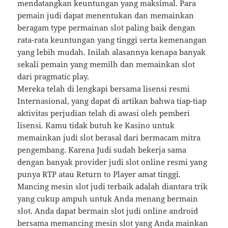
mendatangkan keuntungan yang maksimal. Para
pemain judi dapat menentukan dan memainkan
beragam type permainan slot paling baik dengan
rata-rata keuntungan yang tinggi serta kemenangan
yang lebih mudah. Inilah alasannya kenapa banyak
sekali pemain yang memilh dan memainkan slot
dari pragmatic play.
Mereka telah di lengkapi bersama lisensi resmi
Internasional, yang dapat di artikan bahwa tiap-tiap
aktivitas perjudian telah di awasi oleh pemberi
lisensi. Kamu tidak butuh ke Kasino untuk
memainkan judi slot berasal dari bermacam mitra
pengembang. Karena Judi sudah bekerja sama
dengan banyak provider judi slot online resmi yang
punya RTP atau Return to Player amat tinggi.
Mancing mesin slot judi terbaik adalah diantara trik
yang cukup ampuh untuk Anda menang bermain
slot. Anda dapat bermain slot judi online android
bersama memancing mesin slot yang Anda mainkan