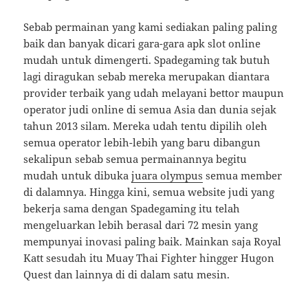
Sebab permainan yang kami sediakan paling paling
baik dan banyak dicari gara-gara apk slot online
mudah untuk dimengerti. Spadegaming tak butuh
lagi diragukan sebab mereka merupakan diantara
provider terbaik yang udah melayani bettor maupun
operator judi online di semua Asia dan dunia sejak
tahun 2013 silam. Mereka udah tentu dipilih oleh
semua operator lebih-lebih yang baru dibangun
sekalipun sebab semua permainannya begitu
mudah untuk dibuka
juara olympus
semua member
di dalamnya. Hingga kini, semua website judi yang
bekerja sama dengan Spadegaming itu telah
mengeluarkan lebih berasal dari 72 mesin yang
mempunyai inovasi paling baik. Mainkan saja Royal
Katt sesudah itu Muay Thai Fighter hingger Hugon
Quest dan lainnya di di dalam satu mesin.