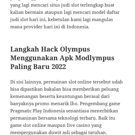
yang lagi mencari situs judi slot terlengkap buat
kalian bermain ataupun lagi mencari model daftar
judi slot hari ini, kebetulan kami lagi mangulas
mana provider hari ini di Indonesia.
Langkah Hack Olympus
Menggunakan Apk Modlympus
Paling Baru 2022
Di sisi lainnya, permainan slot online tersebut udah
bisa dipastikan bakalan bisa memberikan peluang
kemenangan beserta keuntungan berasal dari
banyaknya promo menarik lho. Pengembang game
Pragmatic Play Indonesia senantiasa menerbitkan
permaninan bersama teknologi terbaru. Baik itu
game slot online maupun live casino yang
mempergunakan duwit asli sebagai taruhan.