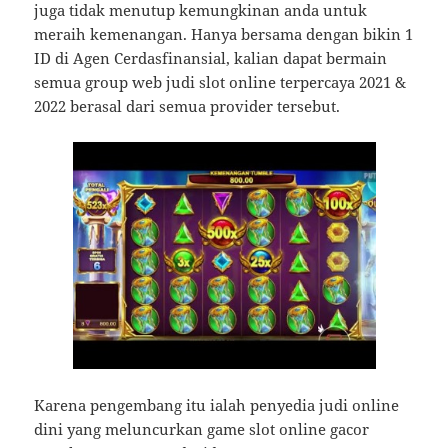
juga tidak menutup kemungkinan anda untuk
meraih kemenangan. Hanya bersama dengan bikin 1
ID di Agen Cerdasfinansial, kalian dapat bermain
semua group web judi slot online terpercaya 2021 &
2022 berasal dari semua provider tersebut.
Karena pengembang itu ialah penyedia judi online
dini yang meluncurkan game slot online gacor