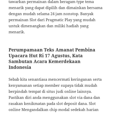
tawarkan permainan dalam beragam type tema
menarik yang dapat dipilih dan dimainkan bersama
dengan mudah selama 24 jam nonstop. Banyak
permainan Slot dari Pragmatic Play yang mudah
untuk dimenangkan dan miliki hadiah yang
menarik.
Perumpamaan Teks Amanat Pembina
Upacara Hut Ri 17 Agustus, Kata
Sambutan Acara Kemerdekaan
Indonesia
Sebab kita senantiasa mencermati keringanan serta
kenyamanan setiap member supaya tidak mudah
berpindah tempat di situs judi online lainnya.
Pastikan diri anda menggunakan slot via dana dan
rasakan kenikmatan pada slot deposit dana. Slot
online Mengandalkan chip modal sedekah harian