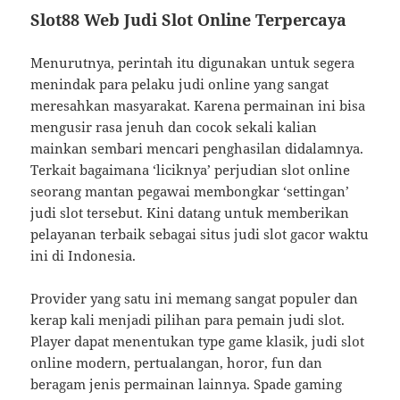
Slot88 Web Judi Slot Online Terpercaya
Menurutnya, perintah itu digunakan untuk segera
menindak para pelaku judi online yang sangat
meresahkan masyarakat. Karena permainan ini bisa
mengusir rasa jenuh dan cocok sekali kalian
mainkan sembari mencari penghasilan didalamnya.
Terkait bagaimana ‘liciknya’ perjudian slot online
seorang mantan pegawai membongkar ‘settingan’
judi slot tersebut. Kini datang untuk memberikan
pelayanan terbaik sebagai situs judi slot gacor waktu
ini di Indonesia.
Provider yang satu ini memang sangat populer dan
kerap kali menjadi pilihan para pemain judi slot.
Player dapat menentukan type game klasik, judi slot
online modern, pertualangan, horor, fun dan
beragam jenis permainan lainnya. Spade gaming