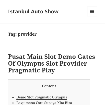
Istanbul Auto Show
MENU
AND
WIDGETS
Tag:
provider
Pusat Main Slot Demo Gates
Of Olympus Slot Provider
Pragmatic Play
Content
Demo Slot Pragmatic Olympus
Bagaimana Cara Supaya Kita Bisa