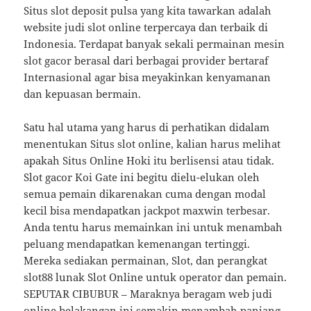
Situs slot deposit pulsa yang kita tawarkan adalah
website judi slot online terpercaya dan terbaik di
Indonesia. Terdapat banyak sekali permainan mesin
slot gacor berasal dari berbagai provider bertaraf
Internasional agar bisa meyakinkan kenyamanan
dan kepuasan bermain.
Satu hal utama yang harus di perhatikan didalam
menentukan Situs slot online, kalian harus melihat
apakah Situs Online Hoki itu berlisensi atau tidak.
Slot gacor Koi Gate ini begitu dielu-elukan oleh
semua pemain dikarenakan cuma dengan modal
kecil bisa mendapatkan jackpot maxwin terbesar.
Anda tentu harus memainkan ini untuk menambah
peluang mendapatkan kemenangan tertinggi.
Mereka sediakan permainan, Slot, dan perangkat
slot88 lunak Slot Online untuk operator dan pemain.
SEPUTAR CIBUBUR – Maraknya beragam web judi
online belakangan ini semakin menambah panjang