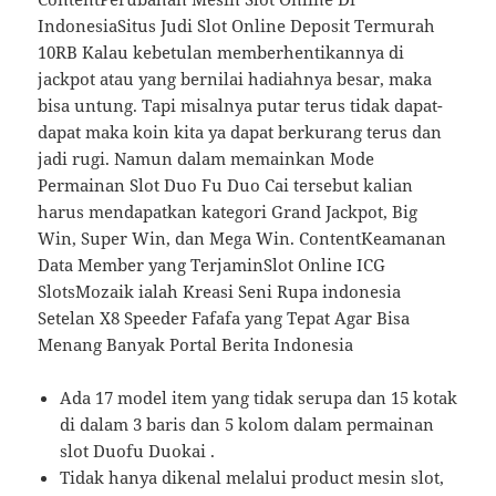
IndonesiaSitus Judi Slot Online Deposit Termurah
10RB Kalau kebetulan memberhentikannya di
jackpot atau yang bernilai hadiahnya besar, maka
bisa untung. Tapi misalnya putar terus tidak dapat-
dapat maka koin kita ya dapat berkurang terus dan
jadi rugi. Namun dalam memainkan Mode
Permainan Slot Duo Fu Duo Cai tersebut kalian
harus mendapatkan kategori Grand Jackpot, Big
Win, Super Win, dan Mega Win. ContentKeamanan
Data Member yang TerjaminSlot Online ICG
SlotsMozaik ialah Kreasi Seni Rupa indonesia
Setelan X8 Speeder Fafafa yang Tepat Agar Bisa
Menang Banyak Portal Berita Indonesia
Ada 17 model item yang tidak serupa dan 15 kotak
di dalam 3 baris dan 5 kolom dalam permainan
slot Duofu Duokai .
Tidak hanya dikenal melalui product mesin slot,