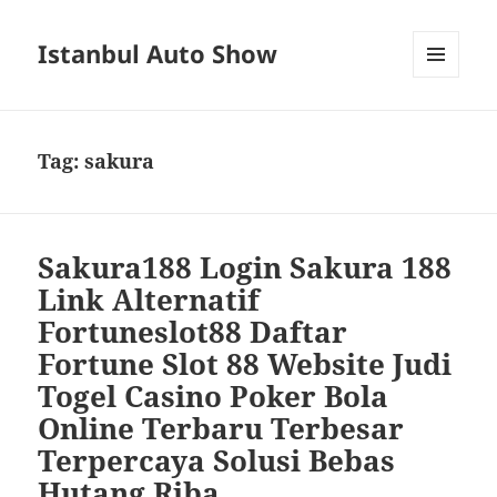
Istanbul Auto Show
MENU
AND
WIDGETS
Tag:
sakura
Sakura188 Login Sakura 188
Link Alternatif
Fortuneslot88 Daftar
Fortune Slot 88 Website Judi
Togel Casino Poker Bola
Online Terbaru Terbesar
Terpercaya Solusi Bebas
Hutang Riba