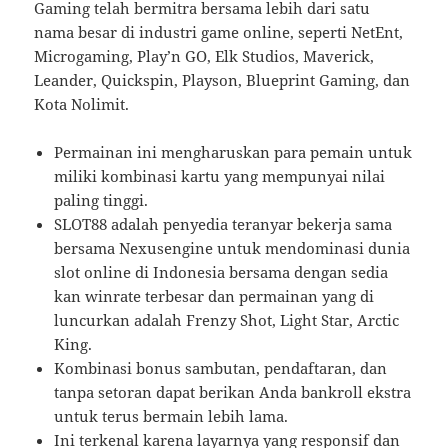
Gaming telah bermitra bersama lebih dari satu
nama besar di industri game online, seperti NetEnt,
Microgaming, Play’n GO, Elk Studios, Maverick,
Leander, Quickspin, Playson, Blueprint Gaming, dan
Kota Nolimit.
Permainan ini mengharuskan para pemain untuk
miliki kombinasi kartu yang mempunyai nilai
paling tinggi.
SLOT88 adalah penyedia teranyar bekerja sama
bersama Nexusengine untuk mendominasi dunia
slot online di Indonesia bersama dengan sedia
kan winrate terbesar dan permainan yang di
luncurkan adalah Frenzy Shot, Light Star, Arctic
King.
Kombinasi bonus sambutan, pendaftaran, dan
tanpa setoran dapat berikan Anda bankroll ekstra
untuk terus bermain lebih lama.
Ini terkenal karena layarnya yang responsif dan