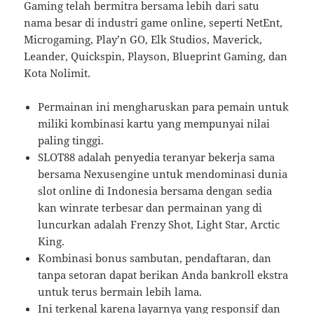
Gaming telah bermitra bersama lebih dari satu
nama besar di industri game online, seperti NetEnt,
Microgaming, Play’n GO, Elk Studios, Maverick,
Leander, Quickspin, Playson, Blueprint Gaming, dan
Kota Nolimit.
Permainan ini mengharuskan para pemain untuk
miliki kombinasi kartu yang mempunyai nilai
paling tinggi.
SLOT88 adalah penyedia teranyar bekerja sama
bersama Nexusengine untuk mendominasi dunia
slot online di Indonesia bersama dengan sedia
kan winrate terbesar dan permainan yang di
luncurkan adalah Frenzy Shot, Light Star, Arctic
King.
Kombinasi bonus sambutan, pendaftaran, dan
tanpa setoran dapat berikan Anda bankroll ekstra
untuk terus bermain lebih lama.
Ini terkenal karena layarnya yang responsif dan