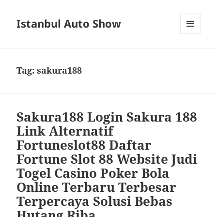
Istanbul Auto Show
MENU
AND
WIDGETS
Tag:
sakura188
Sakura188 Login Sakura 188
Link Alternatif
Fortuneslot88 Daftar
Fortune Slot 88 Website Judi
Togel Casino Poker Bola
Online Terbaru Terbesar
Terpercaya Solusi Bebas
Hutang Riba