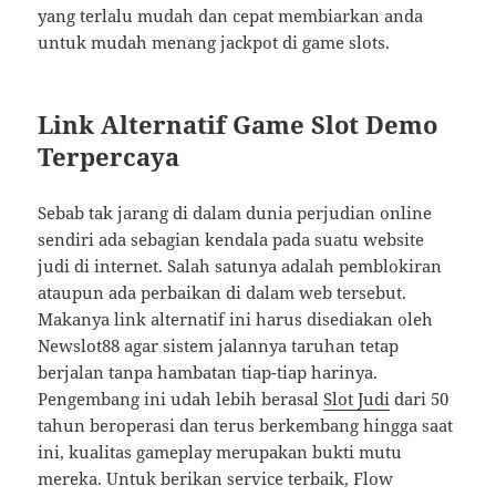
yang terlalu mudah dan cepat membiarkan anda
untuk mudah menang jackpot di game slots.
Link Alternatif Game Slot Demo
Terpercaya
Sebab tak jarang di dalam dunia perjudian online
sendiri ada sebagian kendala pada suatu website
judi di internet. Salah satunya adalah pemblokiran
ataupun ada perbaikan di dalam web tersebut.
Makanya link alternatif ini harus disediakan oleh
Newslot88 agar sistem jalannya taruhan tetap
berjalan tanpa hambatan tiap-tiap harinya.
Pengembang ini udah lebih berasal
Slot Judi
dari 50
tahun beroperasi dan terus berkembang hingga saat
ini, kualitas gameplay merupakan bukti mutu
mereka. Untuk berikan service terbaik, Flow