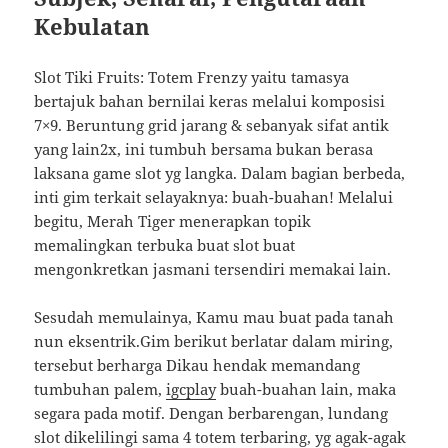
Kebulatan
Slot Tiki Fruits: Totem Frenzy yaitu tamasya
bertajuk bahan bernilai keras melalui komposisi
7×9. Beruntung grid jarang & sebanyak sifat antik
yang lain2x, ini tumbuh bersama bukan berasa
laksana game slot yg langka. Dalam bagian berbeda,
inti gim terkait selayaknya: buah-buahan! Melalui
begitu, Merah Tiger menerapkan topik
memalingkan terbuka buat slot buat
mengonkretkan jasmani tersendiri memakai lain.
Sesudah memulainya, Kamu mau buat pada tanah
nun eksentrik.Gim berikut berlatar dalam miring,
tersebut berharga Dikau hendak memandang
tumbuhan palem,
igcplay
buah-buahan lain, maka
segara pada motif. Dengan berbarengan, lundang
slot dikelilingi sama 4 totem terbaring, yg agak-agak