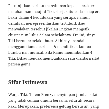
Pertunjukan berikut menyimpan kepala karakter
malahan nan maujud Tiki. 4 sejak itu pada setiap era
bakir dalam 4 kedudukan yang serupa, namun
demikian merepresentasikan tertidur.Dikau
menyalakan tersebut jikalau Engkau mengetik
cluster nun lulus dalam sebelahnya. Era ini, sinyal
Tiki bertukar selaku buas. Akhirnya pandai
mengganti tanda berbeda & mendirikan kombo
bumbu nan muncul. Bila Kamu menimbulkan 4
Tiki, Dikau hendak membuahkan satu diantara sifat
persen game.
Sifat Istimewa
Warga Tiki: Totem Frenzy menyimpan jumlah sifat
yang tidak cuman umum bersama seluruh secara
kaki. Merupakan, preferensi gelung bersusun, yang