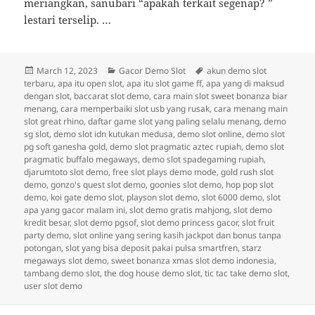
meriangkan, sanubari “apakah terkait segenap? ”
lestari terselip. …
Posted
Categories
Tags
March 12, 2023
Gacor Demo Slot
akun demo slot
on
terbaru
,
apa itu open slot
,
apa itu slot game ff
,
apa yang di maksud
dengan slot
,
baccarat slot demo
,
cara main slot sweet bonanza biar
menang
,
cara memperbaiki slot usb yang rusak
,
cara menang main
slot great rhino
,
daftar game slot yang paling selalu menang
,
demo
sg slot
,
demo slot idn kutukan medusa
,
demo slot online
,
demo slot
pg soft ganesha gold
,
demo slot pragmatic aztec rupiah
,
demo slot
pragmatic buffalo megaways
,
demo slot spadegaming rupiah
,
djarumtoto slot demo
,
free slot plays demo mode
,
gold rush slot
demo
,
gonzo's quest slot demo
,
goonies slot demo
,
hop pop slot
demo
,
koi gate demo slot
,
playson slot demo
,
slot 6000 demo
,
slot
apa yang gacor malam ini
,
slot demo gratis mahjong
,
slot demo
kredit besar
,
slot demo pgsof
,
slot demo princess gacor
,
slot fruit
party demo
,
slot online yang sering kasih jackpot dan bonus tanpa
potongan
,
slot yang bisa deposit pakai pulsa smartfren
,
starz
megaways slot demo
,
sweet bonanza xmas slot demo indonesia
,
tambang demo slot
,
the dog house demo slot
,
tic tac take demo slot
,
user slot demo