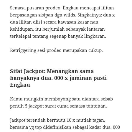
Semasa pusaran prodeo, Engkau mencapai lilitan
berpasangan sisipan dgn wilds. Singkatnya: dua x
dua lilitan diisi secara kawasan kasar nan
kehidupan, itu berjumlah sebanyak lantaran
terkelepai tentang segenap banyak lingkaran.
Retriggering sesi prodeo merupakan cukup.
Sifat Jackpot: Menangkan sama
banyaknya dua. 000 x jaminan pasti
Engkau
Kamu mungkin memboyong satu diantara sebab
penuh 5 jackpot surat cuma semasa tontonan.
Jackpot terendah bermutu 10 x mutlak tagan,
bersama yg top didefinisikan sebagai kadar dua. 000