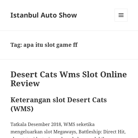
Istanbul Auto Show
MENU
AND
WIDGETS
Tag:
apa itu slot game ff
Desert Cats Wms Slot Online
Review
Keterangan slot Desert Cats
(WMS)
Tatkala Desember 2018, WMS seketika
mengeluarkan slot Megaways, Battleship: Direct Hit,