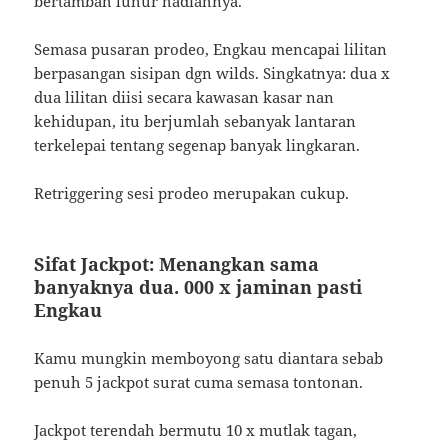
bertambah luhur hadiahnya.
Semasa pusaran prodeo, Engkau mencapai lilitan
berpasangan sisipan dgn wilds. Singkatnya: dua x
dua lilitan diisi secara kawasan kasar nan
kehidupan, itu berjumlah sebanyak lantaran
terkelepai tentang segenap banyak lingkaran.
Retriggering sesi prodeo merupakan cukup.
Sifat Jackpot: Menangkan sama
banyaknya dua. 000 x jaminan pasti
Engkau
Kamu mungkin memboyong satu diantara sebab
penuh 5 jackpot surat cuma semasa tontonan.
Jackpot terendah bermutu 10 x mutlak tagan,