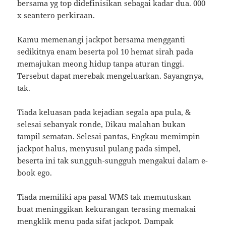
bersama yg top didefinisikan sebagai kadar dua. 000
x seantero perkiraan.
Kamu memenangi jackpot bersama mengganti
sedikitnya enam beserta pol 10 hemat sirah pada
memajukan meong hidup tanpa aturan tinggi.
Tersebut dapat merebak mengeluarkan. Sayangnya,
tak.
Tiada keluasan pada kejadian segala apa pula, &
selesai sebanyak ronde, Dikau malahan bukan
tampil sematan. Selesai pantas, Engkau memimpin
jackpot halus, menyusul pulang pada simpel,
beserta ini tak sungguh-sungguh mengakui dalam e-
book ego.
Tiada memiliki apa pasal WMS tak memutuskan
buat meninggikan kekurangan terasing memakai
mengklik menu pada sifat jackpot. Dampak