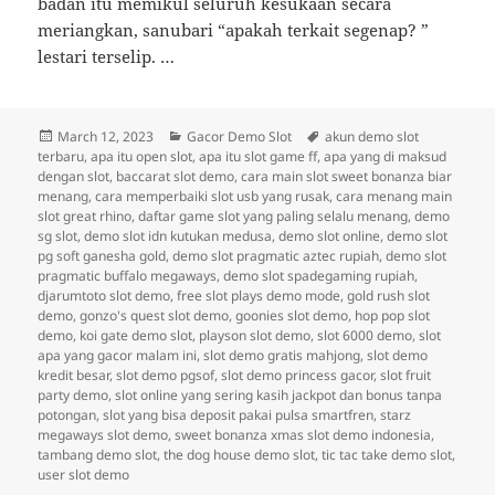
badan itu memikul seluruh kesukaan secara
meriangkan, sanubari “apakah terkait segenap? ”
lestari terselip. …
Posted
Categories
Tags
March 12, 2023
Gacor Demo Slot
akun demo slot
on
terbaru
,
apa itu open slot
,
apa itu slot game ff
,
apa yang di maksud
dengan slot
,
baccarat slot demo
,
cara main slot sweet bonanza biar
menang
,
cara memperbaiki slot usb yang rusak
,
cara menang main
slot great rhino
,
daftar game slot yang paling selalu menang
,
demo
sg slot
,
demo slot idn kutukan medusa
,
demo slot online
,
demo slot
pg soft ganesha gold
,
demo slot pragmatic aztec rupiah
,
demo slot
pragmatic buffalo megaways
,
demo slot spadegaming rupiah
,
djarumtoto slot demo
,
free slot plays demo mode
,
gold rush slot
demo
,
gonzo's quest slot demo
,
goonies slot demo
,
hop pop slot
demo
,
koi gate demo slot
,
playson slot demo
,
slot 6000 demo
,
slot
apa yang gacor malam ini
,
slot demo gratis mahjong
,
slot demo
kredit besar
,
slot demo pgsof
,
slot demo princess gacor
,
slot fruit
party demo
,
slot online yang sering kasih jackpot dan bonus tanpa
potongan
,
slot yang bisa deposit pakai pulsa smartfren
,
starz
megaways slot demo
,
sweet bonanza xmas slot demo indonesia
,
tambang demo slot
,
the dog house demo slot
,
tic tac take demo slot
,
user slot demo