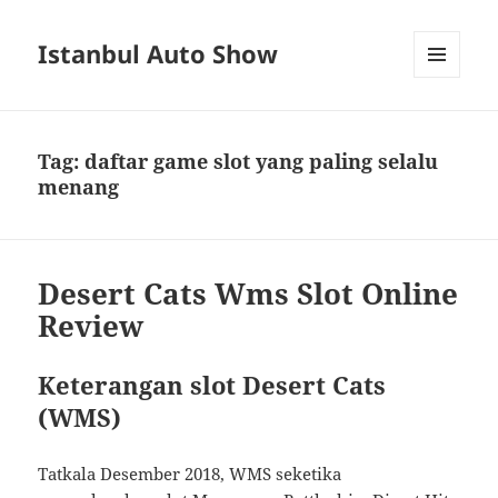
Istanbul Auto Show
MENU
AND
WIDGETS
Tag:
daftar game slot yang paling selalu
menang
Desert Cats Wms Slot Online
Review
Keterangan slot Desert Cats
(WMS)
Tatkala Desember 2018, WMS seketika