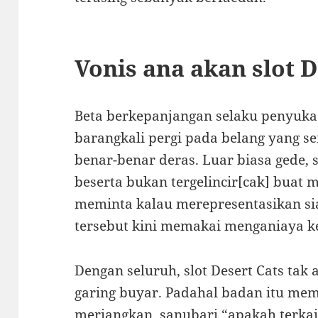
Vonis ana akan slot D
Beta berkepanjangan selaku penyuka
barangkali pergi pada belang yang s
benar-benar deras. Luar biasa gede,
beserta bukan tergelincir[cak] buat
meminta kalau merepresentasikan s
tersebut kini memakai menganiaya 
Dengan seluruh, slot Desert Cats ta
garing buyar. Padahal badan itu mem
meriangkan, sanubari “apakah terkait 