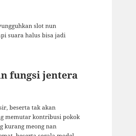
ungguhkan slot nun
i suara halus bisa jadi
n fungsi jentera
ir, beserta tak akan
g memutar kontribusi pokok
ng kurang meong nan
emat, beserta segala model