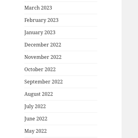
March 2023
February 2023
January 2023
December 2022
November 2022
October 2022
September 2022
August 2022
July 2022
June 2022
May 2022