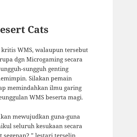
esert Cats
 kritis WMS, walaupun tersebut
erupa dgn Microgaming secara
 sungguh-sungguh genting
 memimpin. Silakan pemain
iap memindahkan ilmu garing
keunggulan WMS beserta magi.
k akan mewujudkan guna-guna
ikul seluruh kesukaan secara
segenap? ” lestari terselip. …