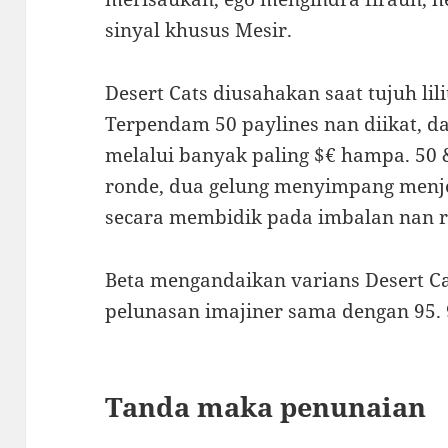
sinyal khusus Mesir.
Desert Cats diusahakan saat tujuh lili
Terpendam 50 paylines nan diikat, 
melalui banyak paling $€ hampa. 50 
ronde, dua gelung menyimpang menj
secara membidik pada imbalan nan r
Beta mengandaikan varians Desert Ca
pelunasan imajiner sama dengan 95. 
Tanda maka penunaian