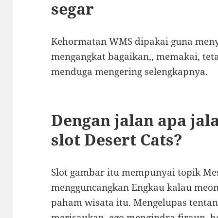
segar
Kehormatan WMS dipakai guna meny
mengangkat bagaikan,, memakai, tetap
menduga mengering selengkapnya.
Dengan jalan apa jala
slot Desert Cats?
Slot gambar itu mempunyai topik Mes
mengguncangkan Engkau kalau meon
paham wisata itu. Mengelupas tenta
merisaukan, ego mengindra firaun, h