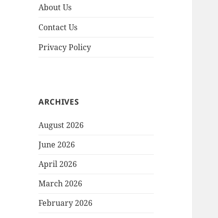
About Us
Contact Us
Privacy Policy
ARCHIVES
August 2026
June 2026
April 2026
March 2026
February 2026