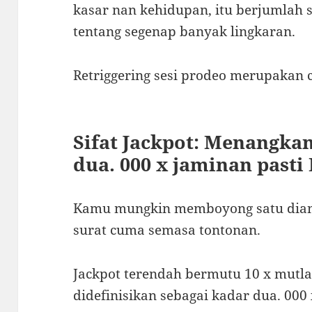
kasar nan kehidupan, itu berjumlah 
tentang segenap banyak lingkaran.
Retriggering sesi prodeo merupakan 
Sifat Jackpot: Menangk
dua. 000 x jaminan pasti
Kamu mungkin memboyong satu diant
surat cuma semasa tontonan.
Jackpot terendah bermutu 10 x mutla
didefinisikan sebagai kadar dua. 000 