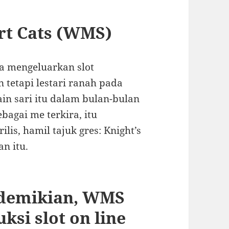
rt Cats (WMS)
a mengeluarkan slot
n tetapi lestari ranah pada
n sari itu dalam bulan-bulan
ebagai me terkira, itu
is, hamil tajuk gres: Knight’s
n itu.
 demikian, WMS
si slot on line