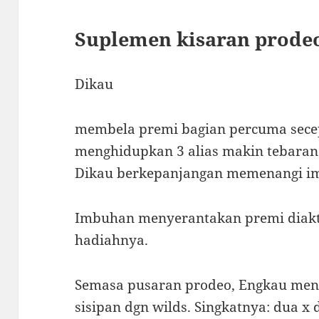
Suplemen kisaran prode
Dikau
membela premi bagian percuma sece
menghidupkan 3 alias makin tebaran
Dikau berkepanjangan memenangi im
Imbuhan menyerantakan premi diakt
hadiahnya.
Semasa pusaran prodeo, Engkau menc
sisipan dgn wilds. Singkatnya: dua x 