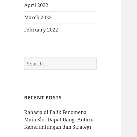
April 2022
March 2022
February 2022
Search
for:
RECENT POSTS
Rahasia di Balik Fenomena
Main Slot Dapat Uang: Antara
Keberuntungan dan Strategi