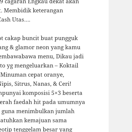
89 cagaran Engkau dekat akan
. Membidik keterangan
Cash Utas….
ot cakap buncit buat pungguk
uang & glamor neon yang kamu
membawabawa menu, Dikau jadi
to yg mengeluarkan – Koktail
, Minuman cepat oranye,
pis, Sitrus, Nanas, & Ceri!
punyai komposisi 5×3 beserta
erah faedah hit pada umumnya
sa guna menimbulkan jumlah
enjatuhkan kemajuan sama
eotip tenggelam besar yang