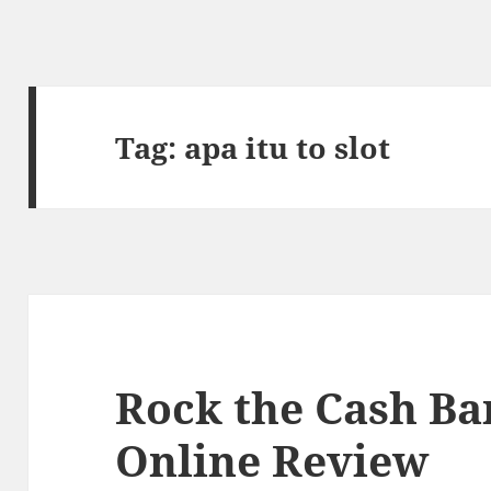
Tag:
apa itu to slot
Rock the Cash Bar
Online Review