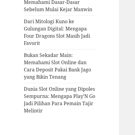
Memahami Dasar-Dasar
Sebelum Mulai Kejar Maxwin
Dari Mitologi Kuno ke
Gulungan Digital: Mengapa
Four Dragons Slot Masih Jadi
Favorit
Bukan Sekadar Main:
Memahami Slot Online dan
Cara Deposit Pakai Bank Jago
yang Bikin Tenang
Dunia Slot Online yang Dipoles
Sempurna: Mengapa Play’N Go
Jadi Pilihan Para Pemain Tajir
Melintir