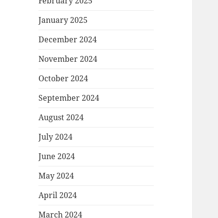
February 2025
January 2025
December 2024
November 2024
October 2024
September 2024
August 2024
July 2024
June 2024
May 2024
April 2024
March 2024