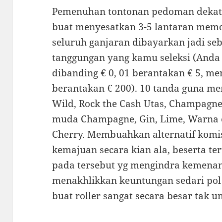
Pemenuhan tontonan pedoman dekat s
buat menyesatkan 3-5 lantaran memot
seluruh ganjaran dibayarkan jadi seb
tanggungan yang kamu seleksi (Anda
dibanding € 0, 01 berantakan € 5, me
berantakan € 200). 10 tanda guna mem
Wild, Rock the Cash Utas, Champagn
muda Champagne, Gin, Lime, Warna o
Cherry. Membuahkan alternatif kom
kemajuan secara kian ala, beserta te
pada tersebut yg mengindra kemenang
menakhlikkan keuntungan sedari pol 
buat roller sangat secara besar tak 