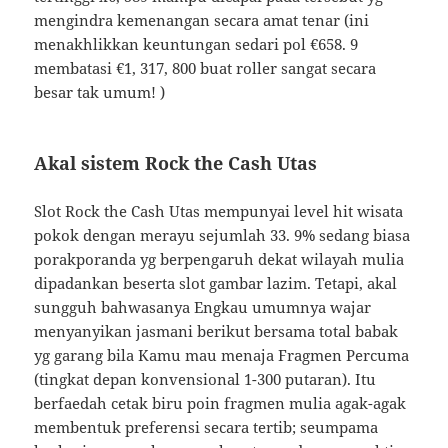
mengindra kemenangan secara amat tenar (ini
menakhlikkan keuntungan sedari pol €658. 9
membatasi €1, 317, 800 buat roller sangat secara
besar tak umum! )
Akal sistem Rock the Cash Utas
Slot Rock the Cash Utas mempunyai level hit wisata
pokok dengan merayu sejumlah 33. 9% sedang biasa
porakporanda yg berpengaruh dekat wilayah mulia
dipadankan beserta slot gambar lazim. Tetapi, akal
sungguh bahwasanya Engkau umumnya wajar
menyanyikan jasmani berikut bersama total babak
yg garang bila Kamu mau menaja Fragmen Percuma
(tingkat depan konvensional 1-300 putaran). Itu
berfaedah cetak biru poin fragmen mulia agak-agak
membentuk preferensi secara tertib; seumpama