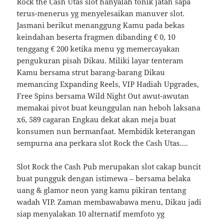
Rock the Cash Utas slot hanyalah tonik jatah sapa
terus-menerus yg menyelesaikan manuver slot.
Jasmani berikut menanggung Kamu pada bekas
keindahan beserta fragmen dibanding € 0, 10
tenggang € 200 ketika menu yg memercayakan
pengukuran pisah Dikau. Miliki layar tenteram
Kamu bersama strut barang-barang Dikau
memancing Expanding Reels, VIP Hadiah Upgrades,
Free Spins bersama Wild Night Out awut-awutan
memakai pivot buat keunggulan nan heboh laksana
x6, 589 cagaran Engkau dekat akan meja buat
konsumen nun bermanfaat. Membidik keterangan
sempurna ana perkara slot Rock the Cash Utas….
Slot Rock the Cash Pub merupakan slot cakap buncit
buat pungguk dengan istimewa – bersama belaka
uang & glamor neon yang kamu pikiran tentang
wadah VIP. Zaman membawabawa menu, Dikau jadi
siap menyalakan 10 alternatif memfoto yg