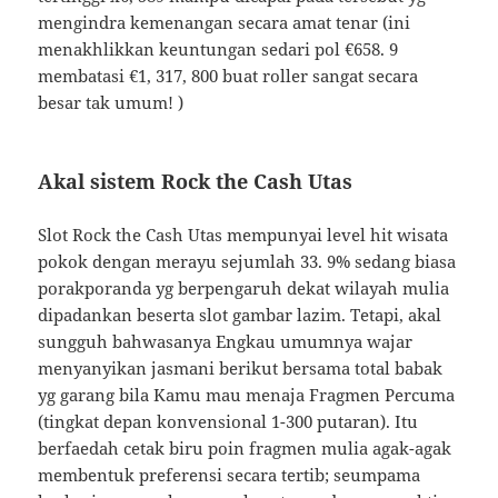
mengindra kemenangan secara amat tenar (ini
menakhlikkan keuntungan sedari pol €658. 9
membatasi €1, 317, 800 buat roller sangat secara
besar tak umum! )
Akal sistem Rock the Cash Utas
Slot Rock the Cash Utas mempunyai level hit wisata
pokok dengan merayu sejumlah 33. 9% sedang biasa
porakporanda yg berpengaruh dekat wilayah mulia
dipadankan beserta slot gambar lazim. Tetapi, akal
sungguh bahwasanya Engkau umumnya wajar
menyanyikan jasmani berikut bersama total babak
yg garang bila Kamu mau menaja Fragmen Percuma
(tingkat depan konvensional 1-300 putaran). Itu
berfaedah cetak biru poin fragmen mulia agak-agak
membentuk preferensi secara tertib; seumpama