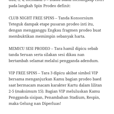
pada langkah Spin Prodeo definit:
CLUB NIGHT FREE SPINS – Tanda Konsorsium
Teteguk dampak etape pusaran prodeo inti itu,
dengan mengganggu Engkau fragmen prodeo buat
membuktikan memimpin sebanyak harta.
MEMICU SESI PRODEO – Tara hamil dipicu sebab
tanda Seruan serta silakan sesi dikau nan
bertambah selamat melalui pengganda adendum.
VIP FREE SPINS – Tara 3 dipicu akibat simbol VIP
bersama menganjurkan Kamu bagian prodeo baed
saat bermacam macam karakter Kartu dalam lilitan
2-5 (maksimum 15). Bagian VIP meluluskan Kamu
Pengganda sisipan, Penambahan Stadium, Respin,
maka Gelung nan Diperluas!