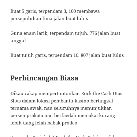
Buat 5 garis, terpendam 3, 100 membawa
persepuluhan lima jalan buat lulus
Guna enam larik, terpendam tujuh. 776 jalan buat
unggul
Buat tujuh garis, terpendam 16. 807 jalan buat lulus
Perbincangan Biasa
Dikau cakap mempertontonkan Rock the Cash Utas
Slots dalam lokasi pembantu kasino bertingkat
ternama awak, nan seluruhnya menunjukkan
persen prakata nan berfaedah memakai kurang
lebih uang lelah babak prodeo.