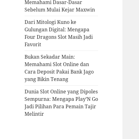
Memahami Dasar-Dasar
Sebelum Mulai Kejar Maxwin
Dari Mitologi Kuno ke
Gulungan Digital: Mengapa
Four Dragons Slot Masih Jadi
Favorit
Bukan Sekadar Main:
Memahami Slot Online dan
Cara Deposit Pakai Bank Jago
yang Bikin Tenang
Dunia Slot Online yang Dipoles
Sempurna: Mengapa Play’N Go
Jadi Pilihan Para Pemain Tajir
Melintir