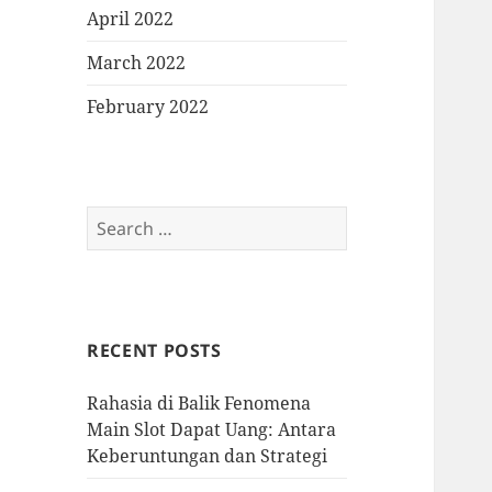
April 2022
March 2022
February 2022
Search
for:
RECENT POSTS
Rahasia di Balik Fenomena
Main Slot Dapat Uang: Antara
Keberuntungan dan Strategi