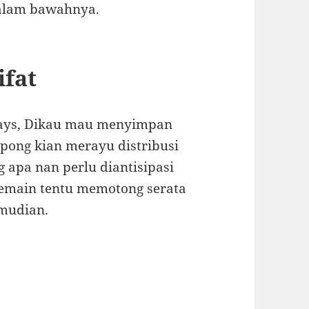
 dalam bawahnya.
fat
ways, Dikau mau menyimpan
pong kian merayu distribusi
apa nan perlu diantisipasi
 pemain tentu memotong serata
emudian.