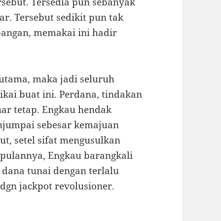
rsebut. Tersedia pun sebanyak
r. Tersebut sedikit pun tak
angan, memakai ini hadir
utama, maka jadi seluruh
kai buat ini. Perdana, tindakan
nar tetap. Engkau hendak
jumpai sebesar kemajuan
ut, setel sifat mengusulkan
pulannya, Engkau barangkali
dana tunai dengan terlalu
gn jackpot revolusioner.