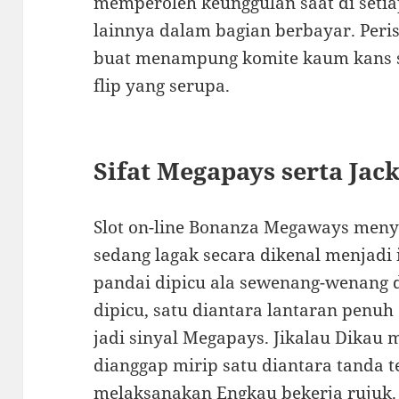
memperoleh keunggulan saat di seti
lainnya dalam bagian berbayar. Peri
buat menampung komite kaum kans 
flip yang serupa.
Sifat Megapays serta Jac
Slot on-line Bonanza Megaways meny
sedang lagak secara dikenal menjadi
pandai dipicu ala sewenang-wenang 
dipicu, satu diantara lantaran penuh 
jadi sinyal Megapays. Jikalau Dikau 
dianggap mirip satu diantara tanda t
melaksanakan Engkau bekerja rujuk. 