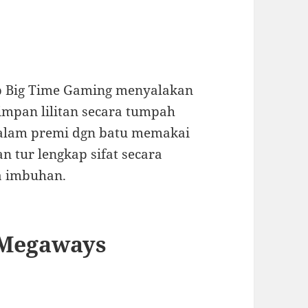
b Big Time Gaming menyalakan
impan lilitan secara tumpah
dalam premi dgn batu memakai
an tur lengkap sifat secara
a imbuhan.
 Megaways