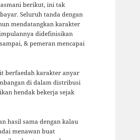
asmani berikut, ini tak
ibayar. Seluruh tanda dengan
 nun mendatangkan karakter
impulannya didefinisikan
ai-sampai, & pemeran mencapai
ait berfaedah karakter anyar
mbangan di dalam distribusi
sikan hendak bekerja sejak
an hasil sama dengan kalau
pandai menawan buat