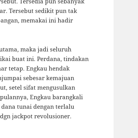
rsebut. Tersedia pun sebanyak
r. Tersebut sedikit pun tak
angan, memakai ini hadir
utama, maka jadi seluruh
kai buat ini. Perdana, tindakan
nar tetap. Engkau hendak
jumpai sebesar kemajuan
ut, setel sifat mengusulkan
pulannya, Engkau barangkali
dana tunai dengan terlalu
gn jackpot revolusioner.