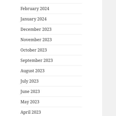
February 2024
January 2024
December 2023
November 2023
October 2023
September 2023
August 2023
July 2023
June 2023
May 2023
April 2023