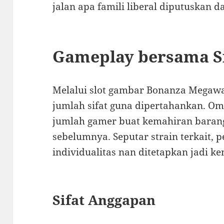
jalan apa famili liberal diputuskan
Gameplay bersama Si
Melalui slot gambar Bonanza Mega
jumlah sifat guna dipertahankan. Om
jumlah gamer buat kemahiran barang 
sebelumnya. Seputar strain terkait,
individualitas nan ditetapkan jadi k
Sifat Anggapan