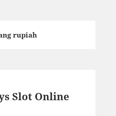
uang rupiah
s Slot Online