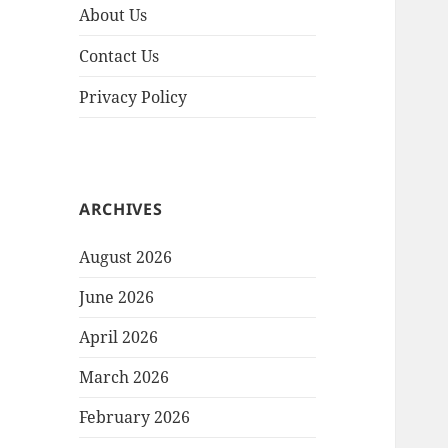
About Us
Contact Us
Privacy Policy
ARCHIVES
August 2026
June 2026
April 2026
March 2026
February 2026