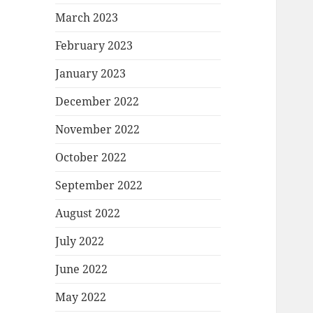
March 2023
February 2023
January 2023
December 2022
November 2022
October 2022
September 2022
August 2022
July 2022
June 2022
May 2022