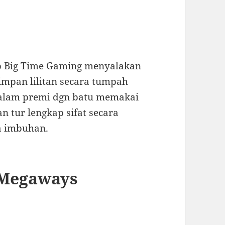
b Big Time Gaming menyalakan
impan lilitan secara tumpah
dalam premi dgn batu memakai
an tur lengkap sifat secara
a imbuhan.
 Megaways