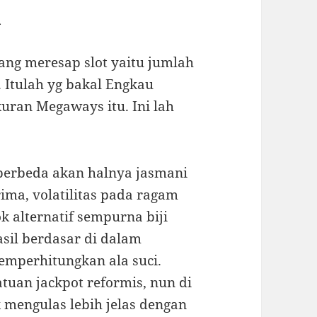
i
ang meresap slot yaitu jumlah
 Itulah yg bakal Engkau
uran Megaways itu. Ini lah
erbeda akan halnya jasmani
ima, volatilitas pada ragam
k alternatif sempurna biji
asil berdasar di dalam
mperhitungkan ala suci.
uan jackpot reformis, nun di
 mengulas lebih jelas dengan