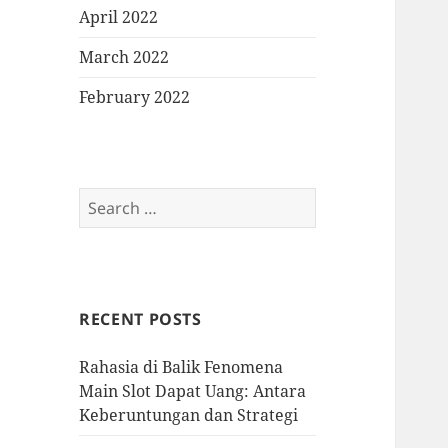
April 2022
March 2022
February 2022
Search
for:
RECENT POSTS
Rahasia di Balik Fenomena
Main Slot Dapat Uang: Antara
Keberuntungan dan Strategi