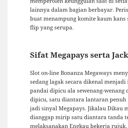
memperoleh keunggulan saat di seti
lainnya dalam bagian berbayar. Peri
buat menampung komite kaum kans 
flip yang serupa.
Sifat Megapays serta Jac
Slot on-line Bonanza Megaways meny
sedang lagak secara dikenal menjadi
pandai dipicu ala sewenang-wenang 
dipicu, satu diantara lantaran penuh 
jadi sinyal Megapays. Jikalau Dikau 
dianggap mirip satu diantara tanda t
melaksanakan Engkau bekerja rujuk. 