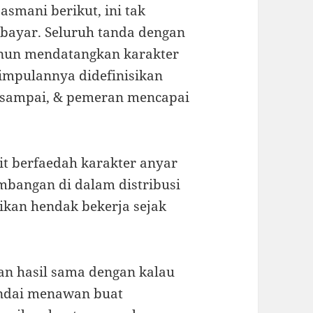
asmani berikut, ini tak
ibayar. Seluruh tanda dengan
 nun mendatangkan karakter
impulannya didefinisikan
ai-sampai, & pemeran mencapai
ait berfaedah karakter anyar
mbangan di dalam distribusi
sikan hendak bekerja sejak
an hasil sama dengan kalau
pandai menawan buat