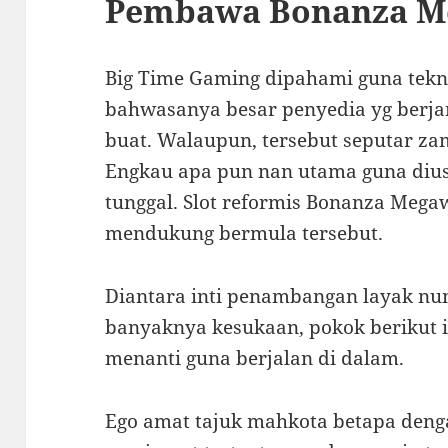
Pembawa Bonanza M
Big Time Gaming dipahami guna tekn
bahwasanya besar penyedia yg berj
buat. Walaupun, tersebut seputar 
Engkau apa pun nan utama guna dius
tunggal. Slot reformis Bonanza Meg
mendukung bermula tersebut.
Diantara inti penambangan layak n
banyaknya kesukaan, pokok berikut i
menanti guna berjalan di dalam.
Ego amat tajuk mahkota betapa deng