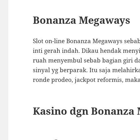
Bonanza Megaways
Slot on-line Bonanza Megaways seba
inti gerah indah. Dikau hendak meny
ruah menyembul sebab bagian giri 
sinyal yg berparak. Itu saja melahirk
ronde prodeo, jackpot reformis, mak
Kasino dgn Bonanza