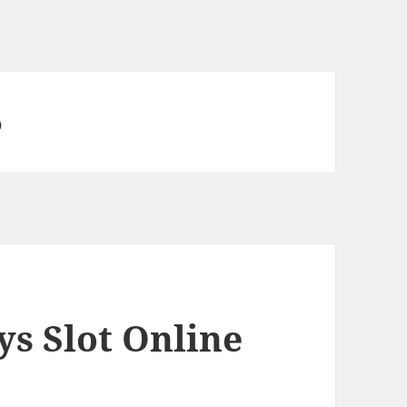
o
s Slot Online