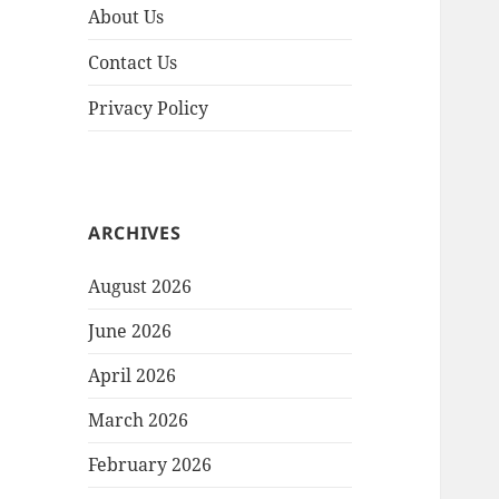
About Us
Contact Us
Privacy Policy
ARCHIVES
August 2026
June 2026
April 2026
March 2026
February 2026