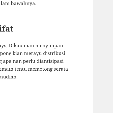
 dalam bawahnya.
fat
ways, Dikau mau menyimpan
pong kian merayu distribusi
apa nan perlu diantisipasi
 pemain tentu memotong serata
emudian.