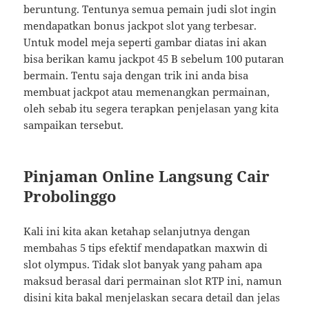
beruntung. Tentunya semua pemain judi slot ingin
mendapatkan bonus jackpot slot yang terbesar.
Untuk model meja seperti gambar diatas ini akan
bisa berikan kamu jackpot 45 B sebelum 100 putaran
bermain. Tentu saja dengan trik ini anda bisa
membuat jackpot atau memenangkan permainan,
oleh sebab itu segera terapkan penjelasan yang kita
sampaikan tersebut.
Pinjaman Online Langsung Cair
Probolinggo
Kali ini kita akan ketahap selanjutnya dengan
membahas 5 tips efektif mendapatkan maxwin di
slot olympus. Tidak slot banyak yang paham apa
maksud berasal dari permainan slot RTP ini, namun
disini kita bakal menjelaskan secara detail dan jelas