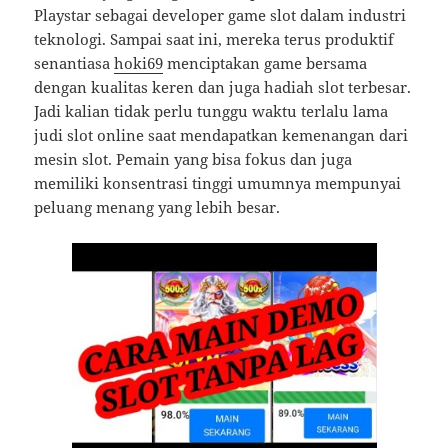
Playstar sebagai developer game slot dalam industri
teknologi. Sampai saat ini, mereka terus produktif
senantiasa
hoki69
menciptakan game bersama
dengan kualitas keren dan juga hadiah slot terbesar.
Jadi kalian tidak perlu tunggu waktu terlalu lama
judi slot online saat mendapatkan kemenangan dari
mesin slot. Pemain yang bisa fokus dan juga
memiliki konsentrasi tinggi umumnya mempunyai
peluang menang yang lebih besar.