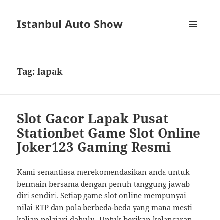
Istanbul Auto Show
MENU
AND
WIDGETS
Tag:
lapak
Slot Gacor Lapak Pusat
Stationbet Game Slot Online
Joker123 Gaming Resmi
Kami senantiasa merekomendasikan anda untuk
bermain bersama dengan penuh tanggung jawab
diri sendiri. Setiap game slot online mempunyai
nilai RTP dan pola berbeda-beda yang mana mesti
kalian pelajari dahulu. Untuk berikan kelancaran