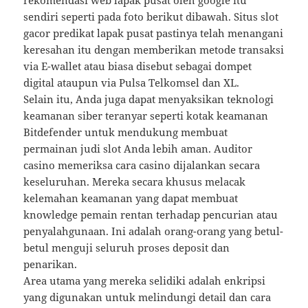
rekomendasi web lapak pusat oleh google itu
sendiri seperti pada foto berikut dibawah. Situs slot
gacor predikat lapak pusat pastinya telah menangani
keresahan itu dengan memberikan metode transaksi
via E-wallet atau biasa disebut sebagai dompet
digital ataupun via Pulsa Telkomsel dan XL.
Selain itu, Anda juga dapat menyaksikan teknologi
keamanan siber teranyar seperti kotak keamanan
Bitdefender untuk mendukung membuat
permainan judi slot Anda lebih aman. Auditor
casino memeriksa cara casino dijalankan secara
keseluruhan. Mereka secara khusus melacak
kelemahan keamanan yang dapat membuat
knowledge pemain rentan terhadap pencurian atau
penyalahgunaan. Ini adalah orang-orang yang betul-
betul menguji seluruh proses deposit dan
penarikan.
Area utama yang mereka selidiki adalah enkripsi
yang digunakan untuk melindungi detail dan cara