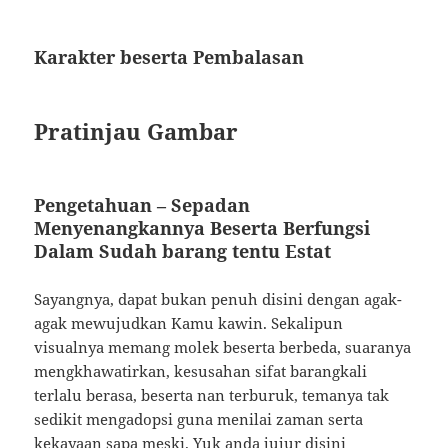
Karakter beserta Pembalasan
Pratinjau Gambar
Pengetahuan – Sepadan
Menyenangkannya Beserta Berfungsi
Dalam Sudah barang tentu Estat
Sayangnya, dapat bukan penuh disini dengan agak-
agak mewujudkan Kamu kawin. Sekalipun
visualnya memang molek beserta berbeda, suaranya
mengkhawatirkan, kesusahan sifat barangkali
terlalu berasa, beserta nan terburuk, temanya tak
sedikit mengadopsi guna menilai zaman serta
kekayaan sapa meski. Yuk anda jujur disini