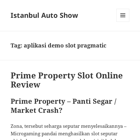
Istanbul Auto Show
MENU
AND
WIDGETS
Tag:
aplikasi demo slot pragmatic
Prime Property Slot Online
Review
Prime Property – Panti Segar /
Market Crash?
Zona, tersebut seharga seputar menyelesaikannya –
Microgaming pandai menghasilkan slot seputar