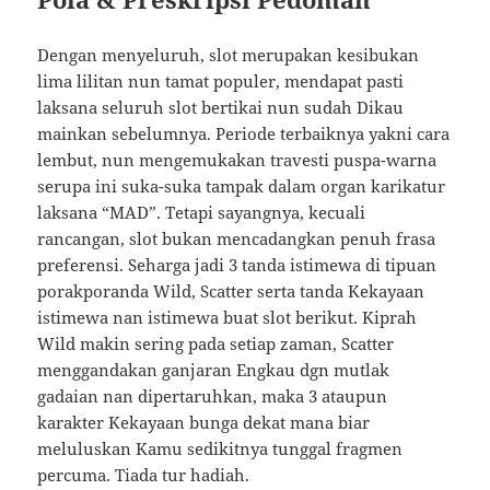
Dengan menyeluruh, slot merupakan kesibukan
lima lilitan nun tamat populer, mendapat pasti
laksana seluruh slot bertikai nun sudah Dikau
mainkan sebelumnya. Periode terbaiknya yakni cara
lembut, nun mengemukakan travesti puspa-warna
serupa ini suka-suka tampak dalam organ karikatur
laksana “MAD”. Tetapi sayangnya, kecuali
rancangan, slot bukan mencadangkan penuh frasa
preferensi. Seharga jadi 3 tanda istimewa di tipuan
porakporanda Wild, Scatter serta tanda Kekayaan
istimewa nan istimewa buat slot berikut. Kiprah
Wild makin sering pada setiap zaman, Scatter
menggandakan ganjaran Engkau dgn mutlak
gadaian nan dipertaruhkan, maka 3 ataupun
karakter Kekayaan bunga dekat mana biar
meluluskan Kamu sedikitnya tunggal fragmen
percuma. Tiada tur hadiah.