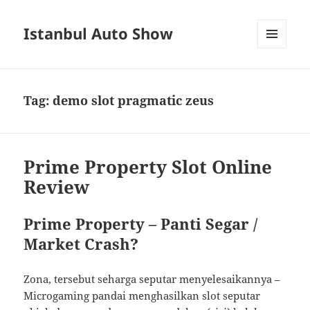
Istanbul Auto Show
MENU
AND
WIDGETS
Tag:
demo slot pragmatic zeus
Prime Property Slot Online
Review
Prime Property – Panti Segar /
Market Crash?
Zona, tersebut seharga seputar menyelesaikannya –
Microgaming pandai menghasilkan slot seputar