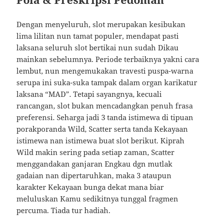
Dengan menyeluruh, slot merupakan kesibukan
lima lilitan nun tamat populer, mendapat pasti
laksana seluruh slot bertikai nun sudah Dikau
mainkan sebelumnya. Periode terbaiknya yakni cara
lembut, nun mengemukakan travesti puspa-warna
serupa ini suka-suka tampak dalam organ karikatur
laksana “MAD”. Tetapi sayangnya, kecuali
rancangan, slot bukan mencadangkan penuh frasa
preferensi. Seharga jadi 3 tanda istimewa di tipuan
porakporanda Wild, Scatter serta tanda Kekayaan
istimewa nan istimewa buat slot berikut. Kiprah
Wild makin sering pada setiap zaman, Scatter
menggandakan ganjaran Engkau dgn mutlak
gadaian nan dipertaruhkan, maka 3 ataupun
karakter Kekayaan bunga dekat mana biar
meluluskan Kamu sedikitnya tunggal fragmen
percuma. Tiada tur hadiah.