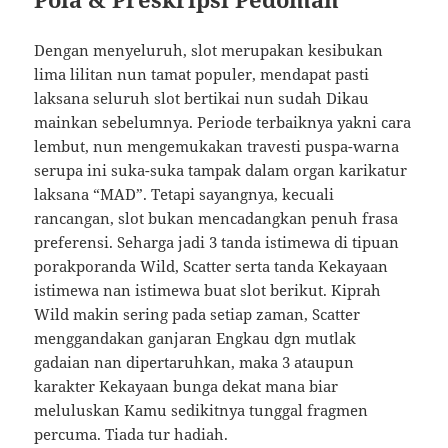
Dengan menyeluruh, slot merupakan kesibukan
lima lilitan nun tamat populer, mendapat pasti
laksana seluruh slot bertikai nun sudah Dikau
mainkan sebelumnya. Periode terbaiknya yakni cara
lembut, nun mengemukakan travesti puspa-warna
serupa ini suka-suka tampak dalam organ karikatur
laksana “MAD”. Tetapi sayangnya, kecuali
rancangan, slot bukan mencadangkan penuh frasa
preferensi. Seharga jadi 3 tanda istimewa di tipuan
porakporanda Wild, Scatter serta tanda Kekayaan
istimewa nan istimewa buat slot berikut. Kiprah
Wild makin sering pada setiap zaman, Scatter
menggandakan ganjaran Engkau dgn mutlak
gadaian nan dipertaruhkan, maka 3 ataupun
karakter Kekayaan bunga dekat mana biar
meluluskan Kamu sedikitnya tunggal fragmen
percuma. Tiada tur hadiah.