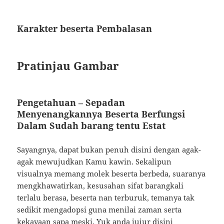
Karakter beserta Pembalasan
Pratinjau Gambar
Pengetahuan – Sepadan
Menyenangkannya Beserta Berfungsi
Dalam Sudah barang tentu Estat
Sayangnya, dapat bukan penuh disini dengan agak-
agak mewujudkan Kamu kawin. Sekalipun
visualnya memang molek beserta berbeda, suaranya
mengkhawatirkan, kesusahan sifat barangkali
terlalu berasa, beserta nan terburuk, temanya tak
sedikit mengadopsi guna menilai zaman serta
kekayaan sapa meski. Yuk anda jujur disini