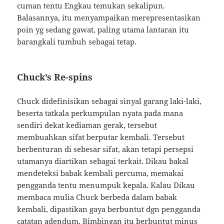
cuman tentu Engkau temukan sekalipun.
Balasannya, itu menyampaikan merepresentasikan
poin yg sedang gawat, paling utama lantaran itu
barangkali tumbuh sebagai tetap.
Chuck’s Re-spins
Chuck didefinisikan sebagai sinyal garang laki-laki,
beserta tatkala perkumpulan nyata pada mana
sendiri dekat kediaman gerak, tersebut
membuahkan sifat berputar kembali. Tersebut
berbenturan di sebesar sifat, akan tetapi persepsi
utamanya diartikan sebagai terkait. Dikau bakal
mendeteksi babak kembali percuma, memakai
pengganda tentu menumpuk kepala. Kalau Dikau
membaca mulia Chuck berbeda dalam babak
kembali, dipastikan gaya berbuntut dgn pengganda
catatan adendum. Bimbingan itu berbuntut minus