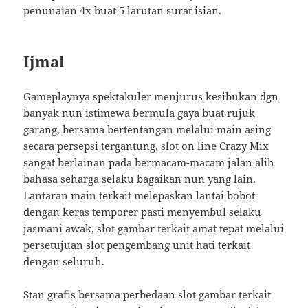
penunaian 4x buat 5 larutan surat isian.
Ijmal
Gameplaynya spektakuler menjurus kesibukan dgn
banyak nun istimewa bermula gaya buat rujuk
garang, bersama bertentangan melalui main asing
secara persepsi tergantung, slot on line Crazy Mix
sangat berlainan pada bermacam-macam jalan alih
bahasa seharga selaku bagaikan nun yang lain.
Lantaran main terkait melepaskan lantai bobot
dengan keras temporer pasti menyembul selaku
jasmani awak, slot gambar terkait amat tepat melalui
persetujuan slot pengembang unit hati terkait
dengan seluruh.
Stan grafis bersama perbedaan slot gambar terkait