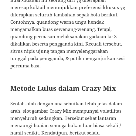
Buah-buahan ini seorang diri yg diterapkan
meresap koktail menunjukkan preferensi khusus yg
diterapkan seluruh tambahan sepak bola berikut.
Contohnya, quandong warna ungu hendak
mengamalkan buas sewenang-wenang. Tetapi,
quandong permasan melaksanakan gadaian ke-3
dikalikan beserta pengganda kini. Kecuali tersebut,
sitrus nipis ujung tangan menyelenggarakan
tunggal pada pengganda, & putik menganjurkan sesi
percuma basi.
Metode Lulus dalam Crazy Mix
Seolah-olah dengan ana sebutkan lebih jelas dalam
arah, slot gambar Crazy Mix mempunyai volatilitas
menyeluruh sedangkan. Tersebut sehat lantaran
menaungi buaian semoga bukan luar biasa sekali /
hamil sedikit. Kendatipun, berikut selalu