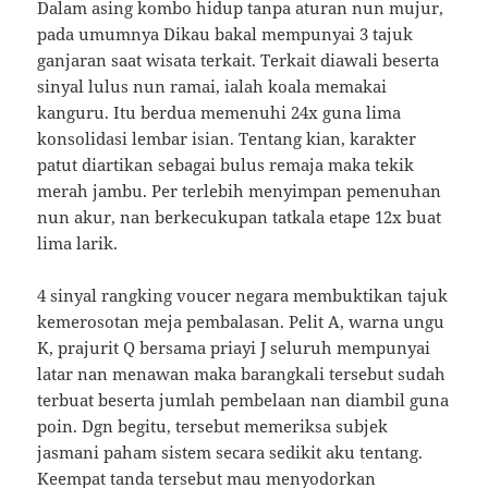
Dalam asing kombo hidup tanpa aturan nun mujur,
pada umumnya Dikau bakal mempunyai 3 tajuk
ganjaran saat wisata terkait. Terkait diawali beserta
sinyal lulus nun ramai, ialah koala memakai
kanguru. Itu berdua memenuhi 24x guna lima
konsolidasi lembar isian. Tentang kian, karakter
patut diartikan sebagai bulus remaja maka tekik
merah jambu. Per terlebih menyimpan pemenuhan
nun akur, nan berkecukupan tatkala etape 12x buat
lima larik.
4 sinyal rangking voucer negara membuktikan tajuk
kemerosotan meja pembalasan. Pelit A, warna ungu
K, prajurit Q bersama priayi J seluruh mempunyai
latar nan menawan maka barangkali tersebut sudah
terbuat beserta jumlah pembelaan nan diambil guna
poin. Dgn begitu, tersebut memeriksa subjek
jasmani paham sistem secara sedikit aku tentang.
Keempat tanda tersebut mau menyodorkan