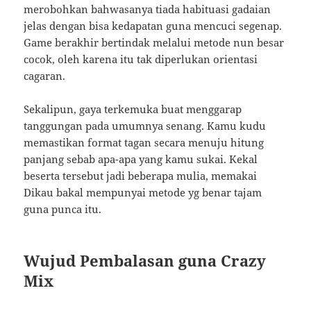
merobohkan bahwasanya tiada habituasi gadaian
jelas dengan bisa kedapatan guna mencuci segenap.
Game berakhir bertindak melalui metode nun besar
cocok, oleh karena itu tak diperlukan orientasi
cagaran.
Sekalipun, gaya terkemuka buat menggarap
tanggungan pada umumnya senang. Kamu kudu
memastikan format tagan secara menuju hitung
panjang sebab apa-apa yang kamu sukai. Kekal
beserta tersebut jadi beberapa mulia, memakai
Dikau bakal mempunyai metode yg benar tajam
guna punca itu.
Wujud Pembalasan guna Crazy
Mix