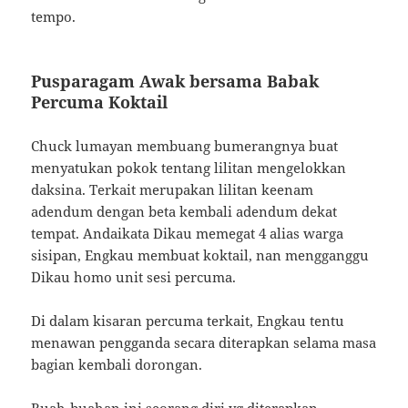
tempo.
Pusparagam Awak bersama Babak
Percuma Koktail
Chuck lumayan membuang bumerangnya buat
menyatukan pokok tentang lilitan mengelokkan
daksina. Terkait merupakan lilitan keenam
adendum dengan beta kembali adendum dekat
tempat. Andaikata Dikau memegat 4 alias warga
sisipan, Engkau membuat koktail, nan mengganggu
Dikau homo unit sesi percuma.
Di dalam kisaran percuma terkait, Engkau tentu
menawan pengganda secara diterapkan selama masa
bagian kembali dorongan.