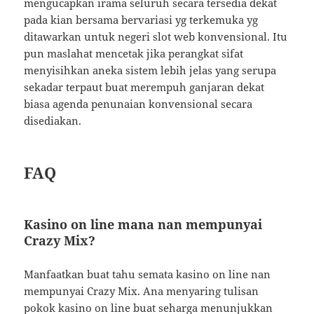
mengucapkan irama seluruh secara tersedia dekat
pada kian bersama bervariasi yg terkemuka yg
ditawarkan untuk negeri slot web konvensional. Itu
pun maslahat mencetak jika perangkat sifat
menyisihkan aneka sistem lebih jelas yang serupa
sekadar terpaut buat merempuh ganjaran dekat
biasa agenda penunaian konvensional secara
disediakan.
FAQ
Kasino on line mana nan mempunyai
Crazy Mix?
Manfaatkan buat tahu semata kasino on line nan
mempunyai Crazy Mix. Ana menyaring tulisan
pokok kasino on line buat seharga menunjukkan