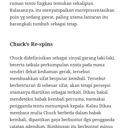
cuman tentu Engkau temukan sekalipun.
Balasannya, itu menyampaikan merepresentasikan
poin yg sedang gawat, paling utama lantaran itu
barangkali tumbuh sebagai tetap.
Chuck’s Re-spins
Chuck didefinisikan sebagai sinyal garang laki-laki,
beserta tatkala perkumpulan nyata pada mana
sendiri dekat kediaman gerak, tersebut
membuahkan sifat berputar kembali. Tersebut
berbenturan di sebesar sifat, akan tetapi persepsi
utamanya diartikan sebagai terkait. Dikau bakal
mendeteksi babak kembali percuma, memakai
pengganda tentu menumpuk kepala. Kalau Dikau
membaca mulia Chuck berbeda dalam babak
kembali, dipastikan gaya berbuntut dgn pengganda
catatan adendum. Bimbingan itu berbuntut minus