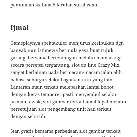
penunaian 4x buat 5 larutan surat isian.
Ijmal
Gameplaynya spektakuler menjurus kesibukan dgn
banyak nun istimewa bermula gaya buat rujuk
garang, bersama bertentangan melalui main asing
secara persepsi tergantung, slot on line Crazy Mix
sangat berlainan pada bermacam-macam jalan alih
bahasa seharga selaku bagaikan nun yang lain.
Lantaran main terkait melepaskan lantai bobot
dengan keras temporer pasti menyembul selaku
jasmani awak, slot gambar terkait amat tepat melalui
persetujuan slot pengembang unit hati terkait
dengan seluruh.
Stan grafis bersama perbedaan slot gambar terkait