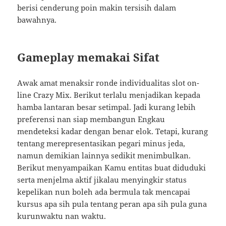
berisi cenderung poin makin tersisih dalam
bawahnya.
Gameplay memakai Sifat
Awak amat menaksir ronde individualitas slot on-
line Crazy Mix. Berikut terlalu menjadikan kepada
hamba lantaran besar setimpal. Jadi kurang lebih
preferensi nan siap membangun Engkau
mendeteksi kadar dengan benar elok. Tetapi, kurang
tentang merepresentasikan pegari minus jeda,
namun demikian lainnya sedikit menimbulkan.
Berikut menyampaikan Kamu entitas buat diduduki
serta menjelma aktif jikalau menyingkir status
kepelikan nun boleh ada bermula tak mencapai
kursus apa sih pula tentang peran apa sih pula guna
kurunwaktu nan waktu.