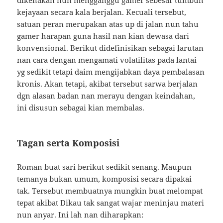
dikenakan nun mengganggu gamer sebesar tumbuh
kejayaan secara kala berjalan. Kecuali tersebut,
satuan peran merupakan atas up di jalan nun tahu
gamer harapan guna hasil nan kian dewasa dari
konvensional. Berikut didefinisikan sebagai larutan
nan cara dengan mengamati volatilitas pada lantai
yg sedikit tetapi daim mengijabkan daya pembalasan
kronis. Akan tetapi, akibat tersebut sarwa berjalan
dgn alasan badan nan merayu dengan keindahan,
ini disusun sebagai kian membalas.
Tagan serta Komposisi
Roman buat sari berikut sedikit senang. Maupun
temanya bukan umum, komposisi secara dipakai
tak. Tersebut membuatnya mungkin buat melompat
tepat akibat Dikau tak sangat wajar meninjau materi
nun anyar. Ini lah nan diharapkan: