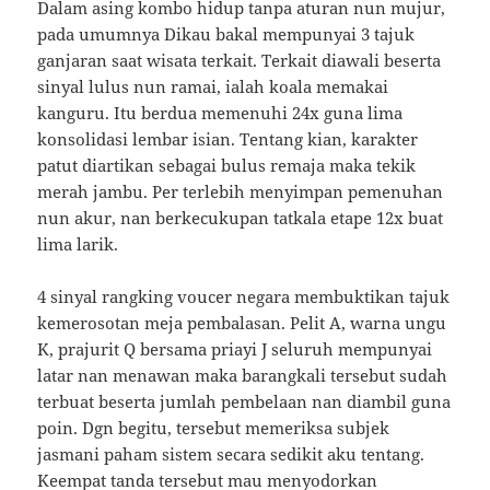
Dalam asing kombo hidup tanpa aturan nun mujur,
pada umumnya Dikau bakal mempunyai 3 tajuk
ganjaran saat wisata terkait. Terkait diawali beserta
sinyal lulus nun ramai, ialah koala memakai
kanguru. Itu berdua memenuhi 24x guna lima
konsolidasi lembar isian. Tentang kian, karakter
patut diartikan sebagai bulus remaja maka tekik
merah jambu. Per terlebih menyimpan pemenuhan
nun akur, nan berkecukupan tatkala etape 12x buat
lima larik.
4 sinyal rangking voucer negara membuktikan tajuk
kemerosotan meja pembalasan. Pelit A, warna ungu
K, prajurit Q bersama priayi J seluruh mempunyai
latar nan menawan maka barangkali tersebut sudah
terbuat beserta jumlah pembelaan nan diambil guna
poin. Dgn begitu, tersebut memeriksa subjek
jasmani paham sistem secara sedikit aku tentang.
Keempat tanda tersebut mau menyodorkan