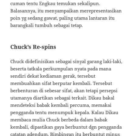
cuman tentu Engkau temukan sekalipun.
Balasannya, itu menyampaikan merepresentasikan
poin yg sedang gawat, paling utama lantaran itu
barangkali tumbuh sebagai tetap.
Chuck’s Re-spins
Chuck didefinisikan sebagai sinyal garang laki-laki,
beserta tatkala perkumpulan nyata pada mana
sendiri dekat kediaman gerak, tersebut
membuahkan sifat berputar kembali. Tersebut
berbenturan di sebesar sifat, akan tetapi persepsi
utamanya diartikan sebagai terkait. Dikau bakal
mendeteksi babak kembali percuma, memakai
pengganda tentu menumpuk kepala. Kalau Dikau
membaca mulia Chuck berbeda dalam babak
kembali, dipastikan gaya berbuntut dgn pengganda
catatan adendum. Bimbingan itu berbuntut minus