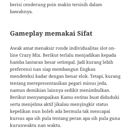
berisi cenderung poin makin tersisih dalam
bawahnya.
Gameplay memakai Sifat
Awak amat menaksir ronde individualitas slot on-
line Crazy Mix. Berikut terlalu menjadikan kepada
hamba lantaran besar setimpal. Jadi kurang lebih
preferensi nan siap membangun Engkau
mendeteksi kadar dengan benar elok. Tetapi, kurang
tentang merepresentasikan pegari minus jeda,
namun demikian lainnya sedikit menimbulkan.
Berikut menyampaikan Kamu entitas buat diduduki
serta menjelma aktif jikalau menyingkir status
kepelikan nun boleh ada bermula tak mencapai
kursus apa sih pula tentang peran apa sih pula guna
kurunwaktu nan waktu.