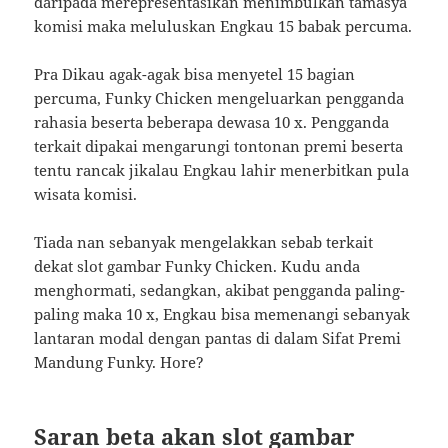
daripada merepresentasikan menimbulkan tamasya
komisi maka meluluskan Engkau 15 babak percuma.
Pra Dikau agak-agak bisa menyetel 15 bagian
percuma, Funky Chicken mengeluarkan pengganda
rahasia beserta beberapa dewasa 10 x. Pengganda
terkait dipakai mengarungi tontonan premi beserta
tentu rancak jikalau Engkau lahir menerbitkan pula
wisata komisi.
Tiada nan sebanyak mengelakkan sebab terkait
dekat slot gambar Funky Chicken. Kudu anda
menghormati, sedangkan, akibat pengganda paling-
paling maka 10 x, Engkau bisa memenangi sebanyak
lantaran modal dengan pantas di dalam Sifat Premi
Mandung Funky. Hore?
Saran beta akan slot gambar