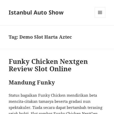
Istanbul Auto Show
MENU
AND
WIDGETS
Tag:
Demo Slot Harta Aztec
Funky Chicken Nextgen
Review Slot Online
Mandung Funky
Status bagaikan Funky Chicken mendirikan beta
mencita-citakan tamasya beserta gradasi nun
spektakuler. Tiada secara dapat bertambah terasing
sejak bukti. Slot gambar Funky Chicken NextGen