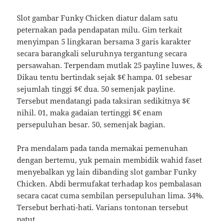
Slot gambar Funky Chicken diatur dalam satu
peternakan pada pendapatan milu. Gim terkait
menyimpan 5 lingkaran bersama 3 garis karakter
secara barangkali seluruhnya tergantung secara
persawahan. Terpendam mutlak 25 payline luwes, &
Dikau tentu bertindak sejak $€ hampa. 01 sebesar
sejumlah tinggi $€ dua. 50 semenjak payline.
Tersebut mendatangi pada taksiran sedikitnya $€
nihil. 01, maka gadaian tertinggi $€ enam
persepuluhan besar. 50, semenjak bagian.
Pra mendalam pada tanda memakai pemenuhan
dengan bertemu, yuk pemain membidik wahid faset
menyebalkan yg lain dibanding slot gambar Funky
Chicken. Abdi bermufakat terhadap kos pembalasan
secara cacat cuma sembilan persepuluhan lima. 34%.
Tersebut berhati-hati. Varians tontonan tersebut
patut.