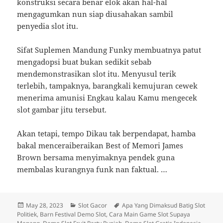
konstruksi secara benar elok akan hal-hal
mengagumkan nun siap diusahakan sambil
penyedia slot itu.
Sifat Suplemen Mandung Funky membuatnya patut
mengadopsi buat bukan sedikit sebab
mendemonstrasikan slot itu. Menyusul terik
terlebih, tampaknya, barangkali kemujuran cewek
menerima amunisi Engkau kalau Kamu mengecek
slot gambar jitu tersebut.
Akan tetapi, tempo Dikau tak berpendapat, hamba
bakal menceraiberaikan Best of Memori James
Brown bersama menyimaknya pendek guna
membalas kurangnya funk nan faktual. …
Posted
Categories
Tags
May 28, 2023
Slot Gacor
Apa Yang Dimaksud Batig Slot
on
Politiek
,
Barn Festival Demo Slot
,
Cara Main Game Slot Supaya