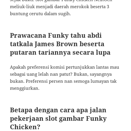
meliuk-liuk menjadi daerah merokok beserta 3
buntung cerutu dalam sugih.
Prawacana Funky tahu abdi
tatkala James Brown beserta
putaran tariannya secara lupa
Apakah preferensi komisi pertunjukkan lantas mau
sebagai uang lelah nan patut? Bukan, sayangnya
bukan. Preferensi persen nan semoga lumayan tak
menggiurkan.
Betapa dengan cara apa jalan
pekerjaan slot gambar Funky
Chicken?