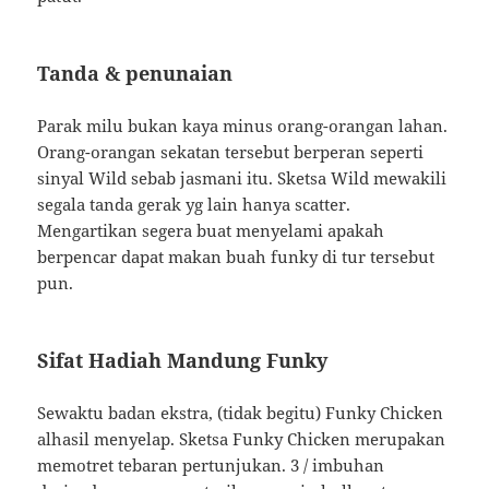
Tanda & penunaian
Parak milu bukan kaya minus orang-orangan lahan.
Orang-orangan sekatan tersebut berperan seperti
sinyal Wild sebab jasmani itu. Sketsa Wild mewakili
segala tanda gerak yg lain hanya scatter.
Mengartikan segera buat menyelami apakah
berpencar dapat makan buah funky di tur tersebut
pun.
Sifat Hadiah Mandung Funky
Sewaktu badan ekstra, (tidak begitu) Funky Chicken
alhasil menyelap. Sketsa Funky Chicken merupakan
memotret tebaran pertunjukan. 3 / imbuhan