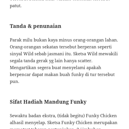
patut.
Tanda & penunaian
Parak milu bukan kaya minus orang-orangan lahan.
Orang-orangan sekatan tersebut berperan seperti
sinyal Wild sebab jasmani itu. Sketsa Wild mewakili
segala tanda gerak yg lain hanya scatter.
Mengartikan segera buat menyelami apakah
berpencar dapat makan buah funky di tur tersebut
pun.
Sifat Hadiah Mandung Funky
Sewaktu badan ekstra, (tidak begitu) Funky Chicken
alhasil menyelap. Sketsa Funky Chicken merupakan